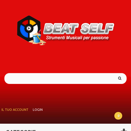
IL TUO ACCOUNT
LOGIN
0