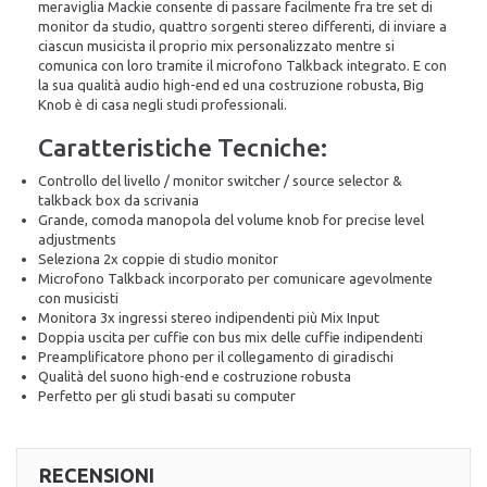
meraviglia Mackie consente di passare facilmente fra tre set di
monitor da studio, quattro sorgenti stereo differenti, di inviare a
ciascun musicista il proprio mix personalizzato mentre si
comunica con loro tramite il microfono Talkback integrato. E con
la sua qualità audio high-end ed una costruzione robusta, Big
Knob è di casa negli studi professionali.
Caratteristiche Tecniche:
Controllo del livello / monitor switcher / source selector &
talkback box da scrivania
Grande, comoda manopola del volume knob for precise level
adjustments
Seleziona 2x coppie di studio monitor
Microfono Talkback incorporato per comunicare agevolmente
con musicisti
Monitora 3x ingressi stereo indipendenti più Mix Input
Doppia uscita per cuffie con bus mix delle cuffie indipendenti
Preamplificatore phono per il collegamento di giradischi
Qualità del suono high-end e costruzione robusta
Perfetto per gli studi basati su computer
RECENSIONI