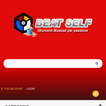
IL TUO ACCOUNT
LOGIN
0