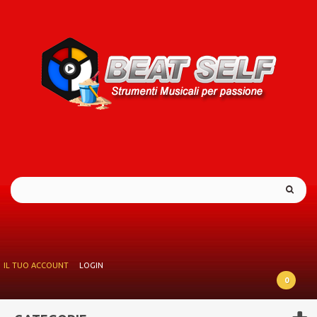
IL TUO ACCOUNT
LOGIN
0