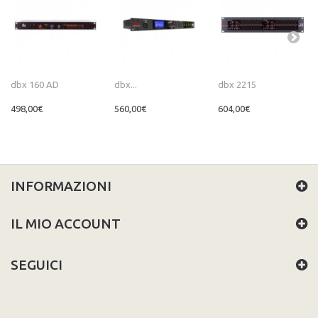
dbx 160 AD
dbx...
dbx 2215
498,00€
560,00€
604,00€
INFORMAZIONI
IL MIO ACCOUNT
SEGUICI