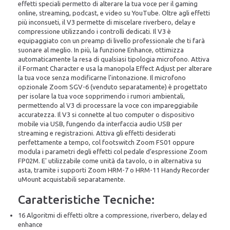
effetti speciali permetto di alterare la tua voce per il gaming
online, streaming, podcast, e video su YouTube. Oltre agli effetti
più inconsueti, il V3 permette di miscelare riverbero, delay e
compressione utilizzando i controlli dedicati. Il V3 è
equipaggiato con un preamp di livello professionale che ti farà
suonare al meglio. In più, la funzione Enhance, ottimizza
automaticamente la resa di qualsiasi tipologia microfono. Attiva
il Formant Character e usa la manopola Effect Adjust per alterare
la tua voce senza modificarne l'intonazione. Il microfono
opzionale Zoom SGV-6 (venduto separatamente) è progettato
per isolare la tua voce sopprimendo i rumori ambientali,
permettendo al V3 di processare la voce con impareggiabile
accuratezza. Il V3 si connette al tuo computer o dispositivo
mobile via USB, fungendo da interfaccia audio USB per
streaming e registrazioni. Attiva gli effetti desiderati
perfettamente a tempo, col footswitch Zoom FS01 oppure
modula i parametri degli effetti col pedale d’espressione Zoom
FP02M. E' utilizzabile come unità da tavolo, o in alternativa su
asta, tramite i supporti Zoom HRM-7 o HRM-11 Handy Recorder
uMount acquistabili separatamente.
Caratteristiche Tecniche:
16 Algoritmi di effetti oltre a compressione, riverbero, delay ed
enhance