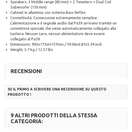
Speakers: 2 Middle range (80 mm) + 2 Tweeters + Dual Coil
Subwoofer (130 mm)
Cabinet in alluminio con sistema Bass Reflex
Connettività: Connessione estremamente semplice.
L'alimentazione e il segnale audio dal Pa3X arrivano tramite un
connettore speciale che viene automaticamente collegato alla
tastiera. Nessun cavo, nessun alimentatore deve essere
collegato al Pa3X
Dimensions: 992x173xH137mm / 39.06x6.81x5.39 inch
Weight: 5.7 kg / 12.57 lbs
RECENSIONI
SII IL PRIMO A SCRIVERE UNA RECENSIONE SU QUESTO
PRODOTTO !
9 ALTRI PRODOTTI DELLA STESSA
CATEGORIA: