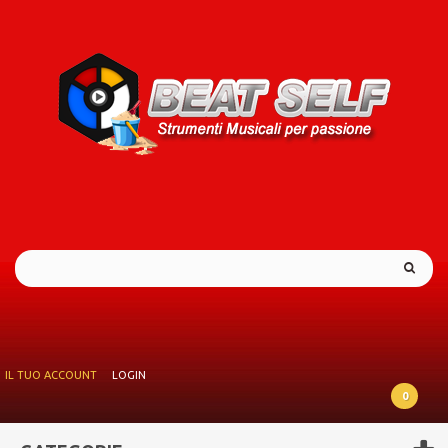
IL TUO ACCOUNT
LOGIN
0