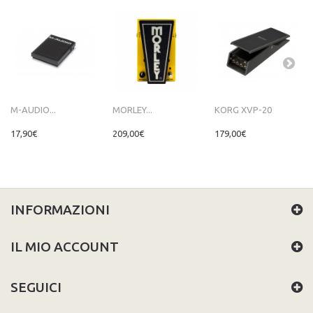
M-AUDIO...
MORLEY...
KORG XVP-20
17,90€
209,00€
179,00€
INFORMAZIONI
IL MIO ACCOUNT
SEGUICI