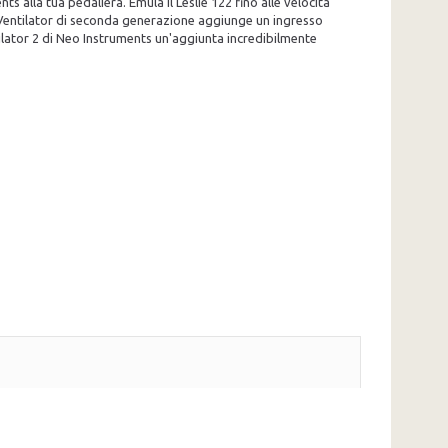
s alla tua pedaliera. Emula il Leslie 122 fino alle velocità
to Ventilator di seconda generazione aggiunge un ingresso
ntilator 2 di Neo Instruments un'aggiunta incredibilmente