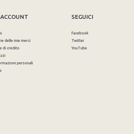
O ACCOUNT
SEGUICI
ni
Facebook
ne delle mie merci
Twitter
e di credito
YouTube
izzi
ormazioni personali
i