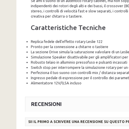
Se ami il suono di un autentico rotary cabinet, ma non soppor
indipendenti dei rotori degli alti e dei bassi, il crossove
stereo, i controlli di velocità fast e slow separati, i contr
creativa per chitarra o tastiere.
Caratteristiche Tecniche
Replica fedele dell'effetto rotary Leslie 122
Pronto per la connessione a chitarre o tastiere
La sezione Drive simula la saturazione valvolare di un Lesl
Simulazione Speaker disattivabile per gli amplificatori per 
Robusto telaio in alluminio pressofuso e pulsanti incassati
Switch stop per interrompere la simulazione rotary per u
Perfeziona il tuo suono con controlli mix / distanza separati
Ingresso pedale di espressione per il controllo dei parame
Alimentatore 12V/0,5A incluso
RECENSIONI
SII IL PRIMO A SCRIVERE UNA RECENSIONE SU QUESTO 