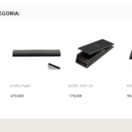
EGORIA:
KORG PaAS
KORG XVP-20
KO
479,00€
179,00€
99