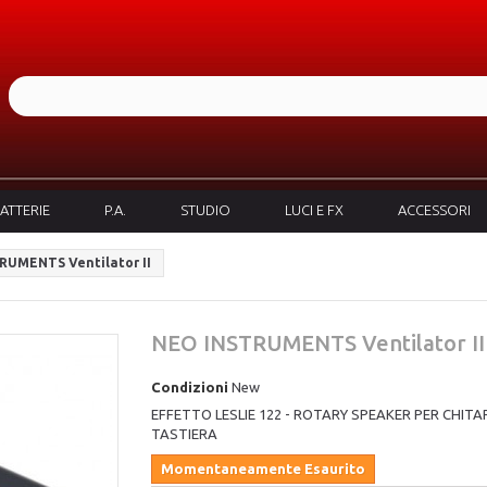
ATTERIE
P.A.
STUDIO
LUCI E FX
ACCESSORI
RUMENTS Ventilator II
NEO INSTRUMENTS Ventilator II
Condizioni
New
EFFETTO LESLIE 122 - ROTARY SPEAKER PER CHITA
TASTIERA
Momentaneamente Esaurito