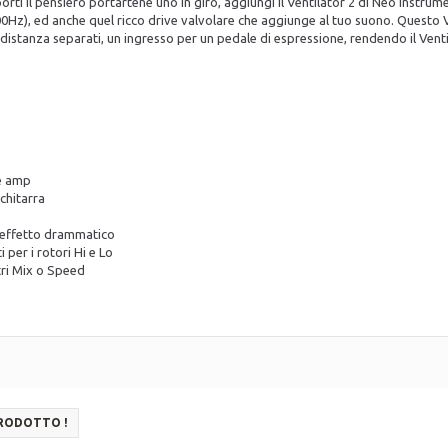
ti il pensiero portartene uno in giro, aggiungi il Ventilator 2 di Neo Instrument
r (800Hz), ed anche quel ricco drive valvolare che aggiunge al tuo suono. Ques
olli distanza separati, un ingresso per un pedale di espressione, rendendo il Ve
ie amp
chitarra
n effetto drammatico
 per i rotori Hi e Lo
tri Mix o Speed
PRODOTTO !