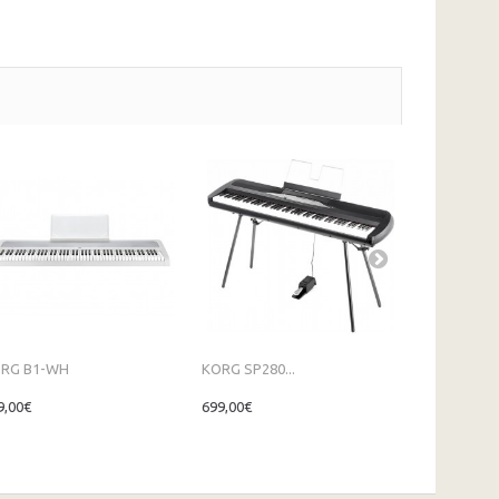
RG B1-WH
KORG SP280...
KORG...
9,00€
699,00€
2 199,00€