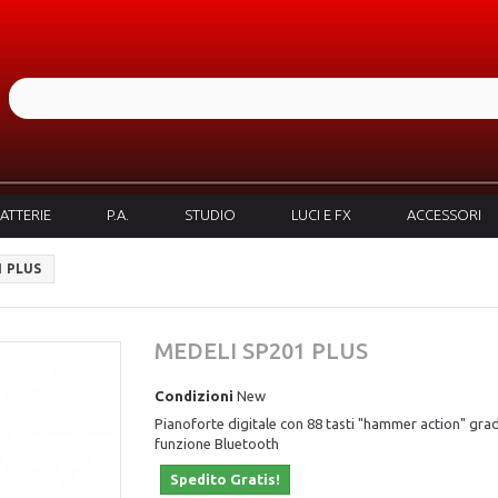
ATTERIE
P.A.
STUDIO
LUCI E FX
ACCESSORI
1 PLUS
MEDELI SP201 PLUS
Condizioni
New
Pianoforte digitale con 88 tasti "hammer action" grad
funzione Bluetooth
Spedito Gratis!