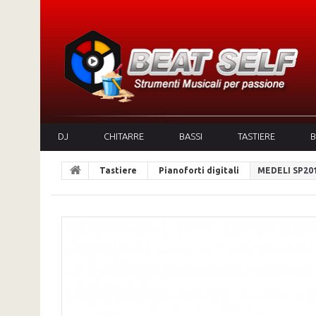
DJ
CHITARRE
BASSI
TASTIERE
B
Tastiere
Pianoforti digitali
MEDELI SP20