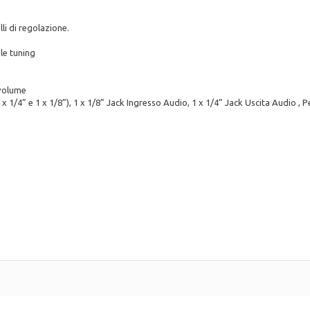
lli di regolazione.
le tuning
volume
x 1/4” e 1 x 1/8”), 1 x 1/8” Jack Ingresso Audio, 1 x 1/4” Jack Uscita Audio , P