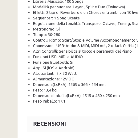
Libreria Musicale: 100 Songs
Modalità per suonare: Layer , Split e Duo (Twinowa).
Effetti: 2 tipi di Reverbero e un Chorus entrambi con 10 live
Sequencer: 1 Song Utente
Regolazione della tonalità: Transpose, Octave, Tuning, Sca
Metronomo: Si
Tempo: 30-280
Controlli Ritmo: Start/Stop e Volume Accompagnamento 
Connessioni: USB-Audio & MIDI, MIDI out, 2 x Jack Cuffia (1 
Altri Controlli: Sensibilità al tocco e parametri del Piano
Funzioni USB: MIDI e AUDIO
Funzione Bluetooth: Si
App: Si (iOS e Android)
Altoparlanti: 2 x 20 Watt
Alimentazione: 12V DC
Dimensioni(LxPxA): 1365 x 366 x 134 mm
Peso: 13,4 kg
Dimensioni Imballo(LxPxA): 1515 x 480 x 250 mm
Peso Imballo: 17.1
RECENSIONI