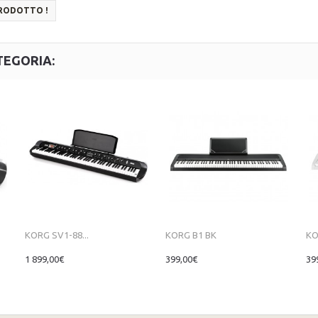
PRODOTTO !
TEGORIA:
KORG SV1-88...
KORG B1 BK
KO
1 899,00€
399,00€
39