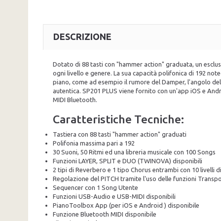
DESCRIZIONE
Dotato di 88 tasti con "hammer action" graduata, un esclusi
ogni livello e genere. La sua capacità polifonica di 192 n
piano, come ad esempio il rumore del Damper, l'angolo del 
autentica. SP201 PLUS viene fornito con un'app iOS e Andro
MIDI Bluetooth.
Caratteristiche Tecniche:
Tastiera con 88 tasti "hammer action" graduati
Polifonia massima pari a 192
30 Suoni, 50 Ritmi ed una libreria musicale con 100 Songs
Funzioni LAYER, SPLIT e DUO (TWINOVA) disponibili
2 tipi di Reverbero e 1 tipo Chorus entrambi con 10 livelli 
Regolazione del PITCH tramite l'uso delle funzioni Transpo
Sequencer con 1 Song Utente
Funzioni USB-Audio e USB-MIDI disponibili
PianoToolbox App (per iOS e Android ) disponibile
Funzione Bluetooth MIDI disponibile