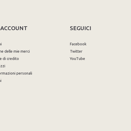
O ACCOUNT
SEGUICI
ni
Facebook
ne delle mie merci
Twitter
e di credito
YouTube
izzi
ormazioni personali
i