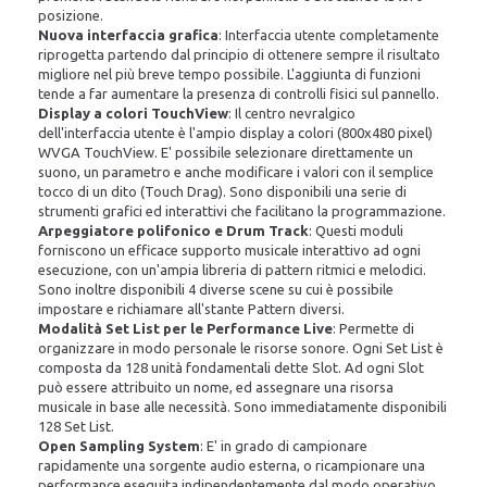
posizione.
Nuova interfaccia grafica
: Interfaccia utente completamente
riprogetta partendo dal principio di ottenere sempre il risultato
migliore nel più breve tempo possibile. L'aggiunta di funzioni
tende a far aumentare la presenza di controlli fisici sul pannello.
Display a colori TouchView
: Il centro nevralgico
dell'interfaccia utente è l'ampio display a colori (800x480 pixel)
WVGA TouchView. E' possibile selezionare direttamente un
suono, un parametro e anche modificare i valori con il semplice
tocco di un dito (Touch Drag). Sono disponibili una serie di
strumenti grafici ed interattivi che facilitano la programmazione.
Arpeggiatore polifonico e Drum Track
: Questi moduli
forniscono un efficace supporto musicale interattivo ad ogni
esecuzione, con un'ampia libreria di pattern ritmici e melodici.
Sono inoltre disponibili 4 diverse scene su cui è possibile
impostare e richiamare all'stante Pattern diversi.
Modalità Set List per le Performance Live
: Permette di
organizzare in modo personale le risorse sonore. Ogni Set List è
composta da 128 unità fondamentali dette Slot. Ad ogni Slot
può essere attribuito un nome, ed assegnare una risorsa
musicale in base alle necessità. Sono immediatamente disponibili
128 Set List.
Open Sampling System
: E' in grado di campionare
rapidamente una sorgente audio esterna, o ricampionare una
performance eseguita indipendentemente dal modo operativo