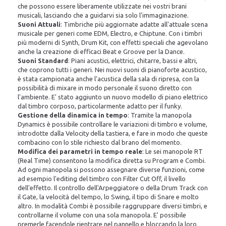
che possono essere liberamente utilizzate nei vostri brani
musicali, lasciando che a guidarvi sia solo l'immaginazione.
Suoni Attuali
: Timbriche più aggiornate adatte all'attuale scena
musicale per generi come EDM, Electro, e Chiptune. Con i timbri
più moderni di Synth, Drum Kit, con effetti speciali che agevolano
anche la creazione di efficaci Beat e Groove per la Dance.
Suoni Standard
: Piani acustici, elettrici, chitarre, bassi e altri,
che coprono tutti i generi. Nei nuovi suoni di pianoforte acustico,
è stata campionata anche l'acustica della sala di ripresa, con la
possibilità di mixare in modo personale il suono diretto con
l'ambiente. E' stato aggiunto un nuovo modello di piano elettrico
dal timbro corposo, particolarmente adatto per il funky.
Gestione della dinamica in tempo
: Tramite la manopola
Dynamics è possibile controllare le variazioni di timbro e volume,
introdotte dalla Velocity della tastiera, e fare in modo che queste
combacino con lo stile richiesto dal brano del momento.
Modifica dei parametri in tempo reale
: Le sei manopole RT
(Real Time) consentono la modifica diretta su Program e Combi.
Ad ogni manopola si possono assegnare diverse funzioni, come
ad esempio l'editing del timbro con Filter Cut Off, il livello
dell'effetto. Il controllo dell'Arpeggiatore o della Drum Track con
il Gate, la velocità del tempo, lo Swing, il tipo di Snare e molto
altro. In modalità Combi è possibile raggruppare diversi timbri, e
controllarne il volume con una sola manopola. E' possibile
premerle facendole rientrare nel pannello e bloccando la loro