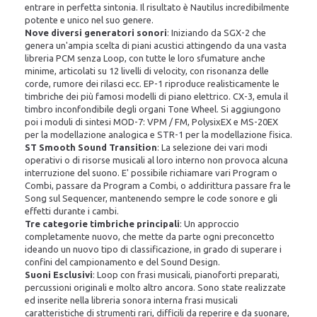
entrare in perfetta sintonia. Il risultato è Nautilus incredibilmente
potente e unico nel suo genere.
Nove diversi generatori sonori
: Iniziando da SGX-2 che
genera un'ampia scelta di piani acustici attingendo da una vasta
libreria PCM senza Loop, con tutte le loro sfumature anche
minime, articolati su 12 livelli di velocity, con risonanza delle
corde, rumore dei rilasci ecc. EP-1 riproduce realisticamente le
timbriche dei più famosi modelli di piano elettrico. CX-3, emula il
timbro inconfondibile degli organi Tone Wheel. Si aggiungono
poi i moduli di sintesi MOD-7: VPM / FM, PolysixEX e MS-20EX
per la modellazione analogica e STR-1 per la modellazione fisica.
ST Smooth Sound Transition
: La selezione dei vari modi
operativi o di risorse musicali al loro interno non provoca alcuna
interruzione del suono. E' possibile richiamare vari Program o
Combi, passare da Program a Combi, o addirittura passare fra le
Song sul Sequencer, mantenendo sempre le code sonore e gli
effetti durante i cambi.
Tre categorie timbriche principali
: Un approccio
completamente nuovo, che mette da parte ogni preconcetto
ideando un nuovo tipo di classificazione, in grado di superare i
confini del campionamento e del Sound Design.
Suoni Esclusivi
: Loop con frasi musicali, pianoforti preparati,
percussioni originali e molto altro ancora. Sono state realizzate
ed inserite nella libreria sonora interna frasi musicali
caratteristiche di strumenti rari, difficili da reperire e da suonare,