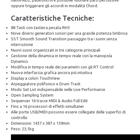
nanoPAD2, padKontrol è possibile suonare parti percussive
oppure triggerare gli accordi in modalità Chord.
Caratteristiche Tecniche:
88 Tasti con tastiera pesata RH3
Nove diversi generatori sonori per una grande potenza timbrica
SST Smooth Sound Transition passaggio tra i suoni senza
interruzione
Nuovi suoni organizzati in tre categorie principali
Gestione della dinamica in tempo reale con la manopola
Dynamics
Modifica in tempo reale dei parametri con gli RT Control
Nuova interfaccia grafica ancora più intuitiva
Display a colori TouchView
Arpeggiatore polifonico e Drum Track
Modo Set List indispensabile nelle Live Performance
Open Sampling System
Sequencer 16 tracce MIDI & Audio Full Edit
Fino a 16 processori di effetti simultanei
Alle porte USB/MIDI possono essere collegate delle superfici di
controllo
Dimensioni: 1437 x 387 x 139mm
Peso: 23,1kg