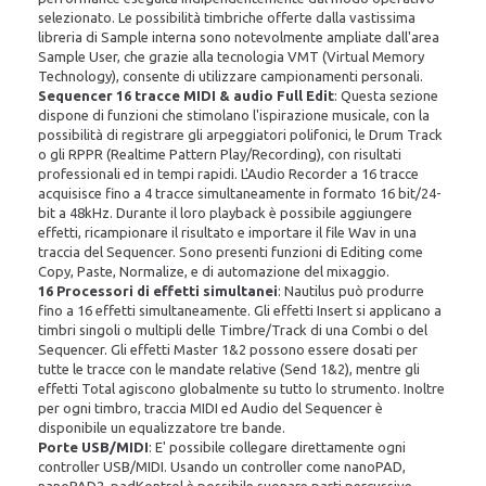
selezionato. Le possibilità timbriche offerte dalla vastissima
libreria di Sample interna sono notevolmente ampliate dall'area
Sample User, che grazie alla tecnologia VMT (Virtual Memory
Technology), consente di utilizzare campionamenti personali.
Sequencer 16 tracce MIDI & audio Full Edit
: Questa sezione
dispone di funzioni che stimolano l'ispirazione musicale, con la
possibilità di registrare gli arpeggiatori polifonici, le Drum Track
o gli RPPR (Realtime Pattern Play/Recording), con risultati
professionali ed in tempi rapidi. L'Audio Recorder a 16 tracce
acquisisce fino a 4 tracce simultaneamente in formato 16 bit/24-
bit a 48kHz. Durante il loro playback è possibile aggiungere
effetti, ricampionare il risultato e importare il file Wav in una
traccia del Sequencer. Sono presenti funzioni di Editing come
Copy, Paste, Normalize, e di automazione del mixaggio.
16 Processori di effetti simultanei
: Nautilus può produrre
fino a 16 effetti simultaneamente. Gli effetti Insert si applicano a
timbri singoli o multipli delle Timbre/Track di una Combi o del
Sequencer. Gli effetti Master 1&2 possono essere dosati per
tutte le tracce con le mandate relative (Send 1&2), mentre gli
effetti Total agiscono globalmente su tutto lo strumento. Inoltre
per ogni timbro, traccia MIDI ed Audio del Sequencer è
disponibile un equalizzatore tre bande.
Porte USB/MIDI
: E' possibile collegare direttamente ogni
controller USB/MIDI. Usando un controller come nanoPAD,