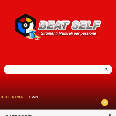
IL TUO ACCOUNT
LOGIN
0