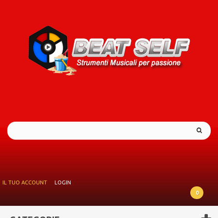
IL TUO ACCOUNT
LOGIN
0