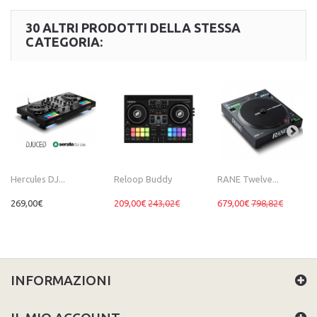
30 ALTRI PRODOTTI DELLA STESSA
CATEGORIA:
Hercules DJ...
Reloop Buddy
RANE Twelve...
269,00€
209,00€
243,02€
679,00€
798,82€
INFORMAZIONI