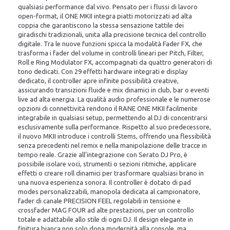
qualsiasi performance dal vivo. Pensato per i flussi di lavoro
open-format, il ONE MKII integra piatti motorizzati ad alta
coppia che garantiscono la stessa sensazione tattile dei
giradischi tradizionali, unita alla precisione tecnica del controllo
digitale. Tra le nuove funzioni spicca la modalità Fader FX, che
trasforma i fader del volume in controlli lineari per Pitch, Filter,
Roll e Ring Modulator FX, accompagnati da quattro generatori di
tono dedicati. Con 29 effetti hardware integrati e display
dedicato, il controller apre infinite possibilità creative,
assicurando transizioni fluide e mix dinamici in club, bar o eventi
live ad alta energia. La qualità audio professionale e le numerose
opzioni di connettività rendono il RANE ONE MKII facilmente
integrabile in qualsiasi setup, permettendo al DJ di concentrarsi
esclusivamente sulla performance. Rispetto al suo predecessore,
il nuovo MKII introduce i controlli Stems, offrendo una flessibilità
senza precedenti nel remix e nella manipolazione delle tracce in
tempo reale. Grazie all’integrazione con Serato DJ Pro, è
possibile isolare voci, strumenti o sezioni ritmiche, applicare
effetti o creare roll dinamici per trasformare qualsiasi brano in
una nuova esperienza sonora. Il controller è dotato di pad
modes personalizzabili, manopola dedicata al campionatore,
fader di canale PRECISION FEEL regolabili in tensione e
crossfader MAG FOUR ad alte prestazioni, per un controllo
totale e adattabile allo stile di ogni DJ. Il design elegante in
finitura bianca non solo dona modernità alla console, ma