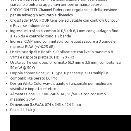
ciascuno e pulsanti aggiuntivi per performance estese
PRECISION FEEL Channel Faders con regolazione della tensione
per un mixaggio accurato e dinamico
Crossfader MAG FOUR tension-adjustable con controlli Contour
e Reverse indipendenti
Ingressi microfonici combo XLR/Jack 6,3 mm con guadagno fino
a +26 dB e controllo tono a 2 bande
Ingressi CD/Phono commutabili con equalizzatore a 3 bande e
risposta RIAA (+/-0.25 dB)
Uscite principali e Booth XLR bilanciate con livello massimo 8
Vrms e risposta piatta 20 Hz – 20 kHz
Uscita cuffie con doppio formato (6,3 mm e 3,5 mm) con potenza
50 mW @ 50 Ω
Doppia connessione USB Type-B per setup a DJ multipli e
compatibilità Serato DJ Pro
Design White Colorway elegante e funzionale per migliorare
visibilità e impatto estetico
Alimentazione IEC 100–240 V AC, 50/60 Hz con consumo
massimo 50 W
Dimensioni (LxPxA): 674 x 345 x 124,3 mm
Peso: 11,14 kg