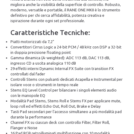
migliora anche la visibilità della superficie di controllo. Robusto,
moderno, versatile e portatile, il RANE ONE MKII è lo strumento
definitivo per chi cerca affidabilità, potenza creativa e
ispirazione durante ogni set professionale.
Caratteristiche Tecniche:
Piatti motorizzati da 7,2"
Convertitori Cirrus Logic a 24-bit PCM / 48 kHz con DSP a 32-bit
in doppia precisione floating point
Gamma dinamica (A-weighted): ADC 113 dB, DAC 113 dB,
ingresso CD a uscita analogica 110 dB
29 effetti interni Dynamic Internal FX Suite con transition FX
controllati dal fader
Controlli Stems con pulsanti dedicati Acapella e Instrumental per
isolare voce o strumenti in tempo reale
Stems EQ Level Control per bilanciare i singoli elementi audio
con le manopole EQ
Modalità Pad Stems, Stems Roll e Stems FX per applicare mute,
loop roll ed effetti Echo Out, Roll Out, Brake e Delay
Tasti Pad secondari per l’accesso simultaneo a più modalità pad
durante la performance
Channel FX su ciascun deck con controllo Filter, Filter Roll,
Flanger e Noise
16 Pad RGB retroilluminati multifunzione con 10 modalità