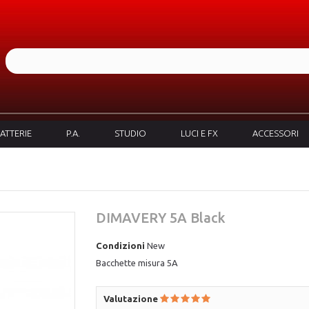
ATTERIE
P.A.
STUDIO
LUCI E FX
ACCESSORI
DIMAVERY 5A Black
Condizioni
New
Bacchette misura 5A
Valutazione