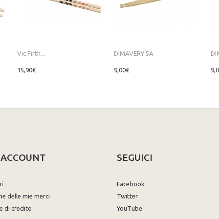
Vic Firth...
DIMAVERY 5A
DI
15,90€
9,00€
9,
O ACCOUNT
SEGUICI
ni
Facebook
ne delle mie merci
Twitter
e di credito
YouTube