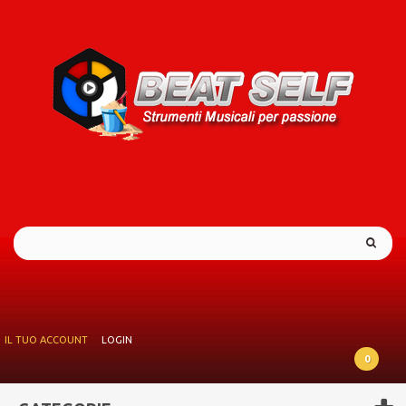
IL TUO ACCOUNT
LOGIN
0