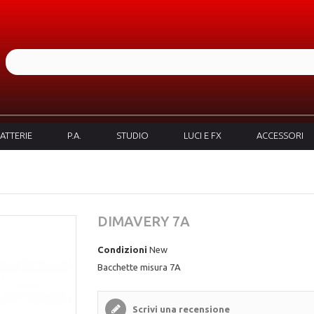
ATTERIE
P.A.
STUDIO
LUCI E FX
ACCESSORI
DIMAVERY 7A
Condizioni
New
Bacchette misura 7A
Scrivi una recensione