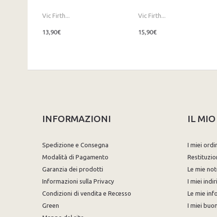
Vic Firth...
Vic Firth...
13,90€
15,90€
INFORMAZIONI
IL MI
Spedizione e Consegna
I miei ordi
Modalità di Pagamento
Restituzio
Garanzia dei prodotti
Le mie not
Informazioni sulla Privacy
I miei indir
Condizioni di vendita e Recesso
Le mie inf
Green
I miei buon