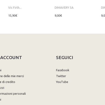
Vic Firth...
DIMAVERY 5A
DI
15,90€
9,00€
9,
O ACCOUNT
SEGUICI
ni
Facebook
ne delle mie merci
Twitter
e di credito
YouTube
izzi
ormazioni personali
i