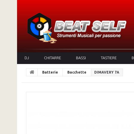
DJ
CHITARRE
BASSI
TASTIERE
B
Batterie
Bacchette
DIMAVERY 7A