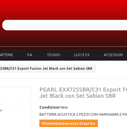
ATTERIE
P.A.
STUDIO
LUCI E FX
ACCESSORI
SBR/C31 Export Fusion Jet Black con Set Sabian SBR
PEARL EXX725SBR/C31 Export F
Jet Black con Set Sabian SBR
Condizioni
New
BATTERIA ACUSTICA 5 PEZZI CON HARDWARE E PI
Momentaneamente Esaurito