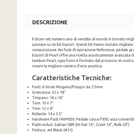
DESCRIZIONE
Il drum-set numero uno di vendite al mondo è tornato miglio
suonare su un kit Export. Questi kit hanno iniziato migliai
composizione dei fusti di ispirazione Reference, pedale g
Export di Pearl offre una ricetta acusticamente avanzata d
tamburi Pearl, ogni fusto è formato dal processo di costruz
creare la migliore camera d'aria acustica.
Caratteristiche Tecniche:
Fusti: 6 Strati Mogano/Pioppo da 7,5mm
Grancassa: 22 x 18"
Timpano: 16 x 16"
Tom: 10 x 7"
Tom: 12 x 8"
Rullante: 14 x 5.5"
Hardware Pack HWP830: Pedale cassa P930, asta convertibil
Piatti inclusi: Sabian SBR (Hi-hat 14", Crash 16", Ride 20")
Finitura: Jet Black (#31)