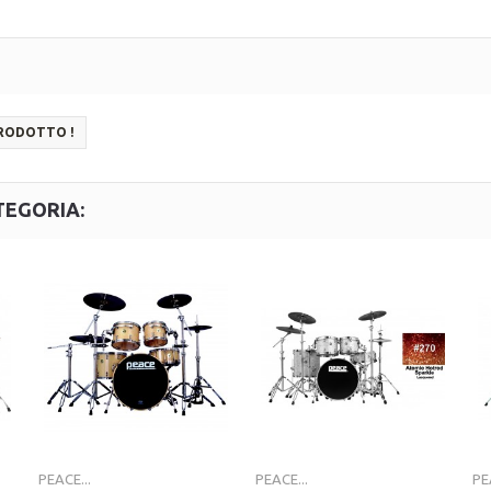
PRODOTTO !
TEGORIA:
PEACE...
PEACE...
PE