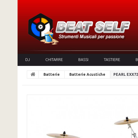
DJ
CHITARRE
BASSI
TASTIERE
B
Batterie
Batterie Acustiche
PEARL EXX725