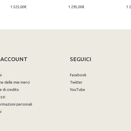
1 525,00€
1 295,00€
1 
O ACCOUNT
SEGUICI
ni
Facebook
ne delle mie merci
Twitter
e di credito
YouTube
izzi
ormazioni personali
i