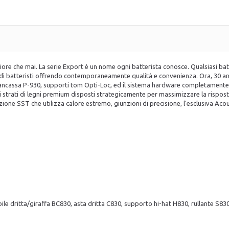
re che mai. La serie Export è un nome ogni batterista conosce. Qualsiasi batt
a di batteristi offrendo contemporaneamente qualità e convenienza. Ora, 30 an
rancassa P-930, supporti tom Opti-Loc, ed il sistema hardware completamente 
i strati di legni premium disposti strategicamente per massimizzare la rispos
ione SST che utilizza calore estremo, giunzioni di precisione, l'esclusiva Acou
e dritta/giraffa BC830, asta dritta C830, supporto hi-hat H830, rullante S83