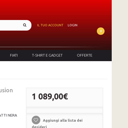
IL TUO ACCOUNT
LOGIN
0
FIATI
T-SHIRT E GADGET
OFFERTE
usion
1 089,00€
ATTI NERA
Aggiungi alla lista dei
desideri