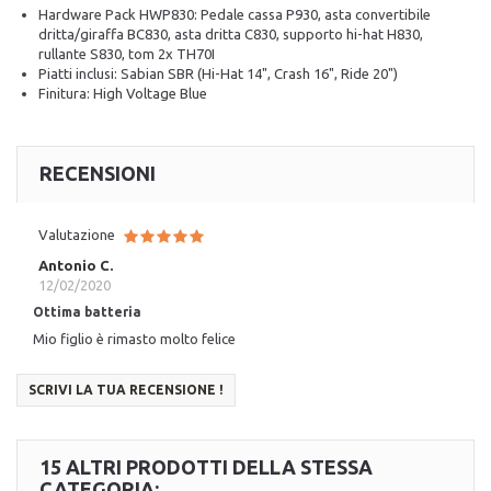
Hardware Pack HWP830: Pedale cassa P930, asta convertibile
dritta/giraffa BC830, asta dritta C830, supporto hi-hat H830,
rullante S830, tom 2x TH70I
Piatti inclusi: Sabian SBR (Hi-Hat 14", Crash 16", Ride 20")
Finitura: High Voltage Blue
RECENSIONI
Valutazione
Antonio C.
12/02/2020
Ottima batteria
Mio figlio è rimasto molto felice
SCRIVI LA TUA RECENSIONE !
15 ALTRI PRODOTTI DELLA STESSA
CATEGORIA: