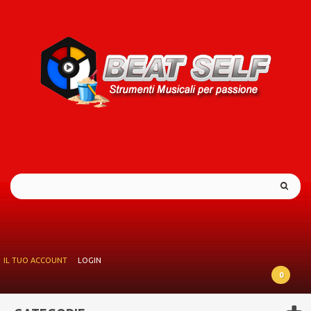
IL TUO ACCOUNT
LOGIN
0