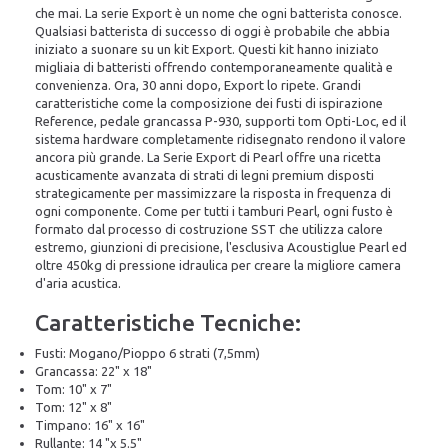
che mai. La serie Export è un nome che ogni batterista conosce.
Qualsiasi batterista di successo di oggi è probabile che abbia
iniziato a suonare su un kit Export. Questi kit hanno iniziato
migliaia di batteristi offrendo contemporaneamente qualità e
convenienza. Ora, 30 anni dopo, Export lo ripete. Grandi
caratteristiche come la composizione dei fusti di ispirazione
Reference, pedale grancassa P-930, supporti tom Opti-Loc, ed il
sistema hardware completamente ridisegnato rendono il valore
ancora più grande. La Serie Export di Pearl offre una ricetta
acusticamente avanzata di strati di legni premium disposti
strategicamente per massimizzare la risposta in frequenza di
ogni componente. Come per tutti i tamburi Pearl, ogni fusto è
formato dal processo di costruzione SST che utilizza calore
estremo, giunzioni di precisione, l'esclusiva Acoustiglue Pearl ed
oltre 450kg di pressione idraulica per creare la migliore camera
d'aria acustica.
Caratteristiche Tecniche:
Fusti: Mogano/Pioppo 6 strati (7,5mm)
Grancassa: 22" x 18"
Tom: 10" x 7"
Tom: 12" x 8"
Timpano: 16" x 16"
Rullante: 14 "x 5.5"