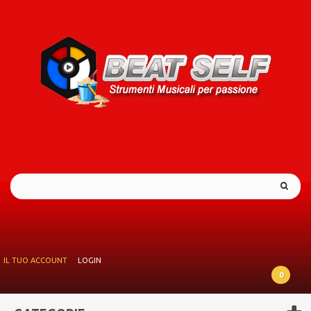
IL TUO ACCOUNT
LOGIN
0