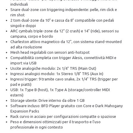
individuali
Snare dual-zone con triggering indipendente: pelle, rim click e
rim shot
2 tom dual-zone da 10" e cassa da 8" compatibile con pedali
singoli e doppi
ARC cymbals triple-zone da 12" (2 crash) e 14" (ride), sensori su
campana, corpo e bordo
Charleston attivo magnetico da 12", con sistema stand-mounted
ad alta risoluzione
Mesh head regolabili con sensori anti-hotspot
Compatibilità completa con trigger Alesis, connettività MIDI e
import via USB
Uscite analogiche modulo: 2x 1/4" TRS (Main Out)
Ingressi analogici modulo: 1x Stereo 1/8" TRS (Aux In)
Ingressi trigger: 9 tramite cavo snake, 2x 1/4" TRS (trigger per
pad e piatti)
USB: 1x Type B (host), 1x Type A (storage/controller MIDI
esterni)
Storage utente: Drive interno da oltre 1 GB
Software incluso: BFD Player gratuito con Core e Dark Mahogany
Expansion Packs
Rack curvo in acciaio per configurazioni compatte o spaziose
Peso e dimensioni ottimizzati per il trasporto e l'uso
professionale in ogni contesto