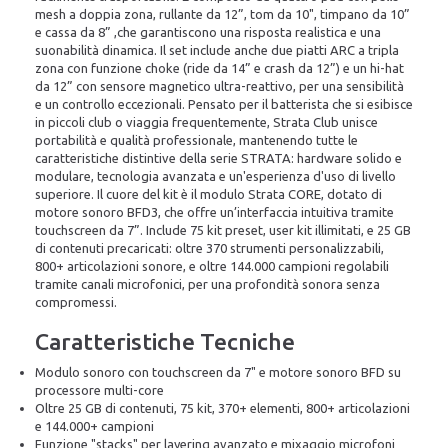
mesh a doppia zona, rullante da 12”, tom da 10", timpano da 10”
e cassa da 8” ,che garantiscono una risposta realistica e una
suonabilità dinamica. Il set include anche due piatti ARC a tripla
zona con funzione choke (ride da 14” e crash da 12”) e un hi-hat
da 12” con sensore magnetico ultra-reattivo, per una sensibilità
e un controllo eccezionali. Pensato per il batterista che si esibisce
in piccoli club o viaggia frequentemente, Strata Club unisce
portabilità e qualità professionale, mantenendo tutte le
caratteristiche distintive della serie STRATA: hardware solido e
modulare, tecnologia avanzata e un'esperienza d'uso di livello
superiore. Il cuore del kit è il modulo Strata CORE, dotato di
motore sonoro BFD3, che offre un’interfaccia intuitiva tramite
touchscreen da 7”. Include 75 kit preset, user kit illimitati, e 25 GB
di contenuti precaricati: oltre 370 strumenti personalizzabili,
800+ articolazioni sonore, e oltre 144.000 campioni regolabili
tramite canali microfonici, per una profondità sonora senza
compromessi.
Caratteristiche Tecniche
Modulo sonoro con touchscreen da 7" e motore sonoro BFD su
processore multi-core
Oltre 25 GB di contenuti, 75 kit, 370+ elementi, 800+ articolazioni
e 144.000+ campioni
Funzione "stacks" per layering avanzato e mixaggio microfoni