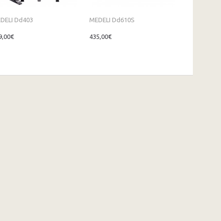
DELI Dd403
MEDELI Dd610S
MEDELI Dd
9,00€
435,00€
519,00€