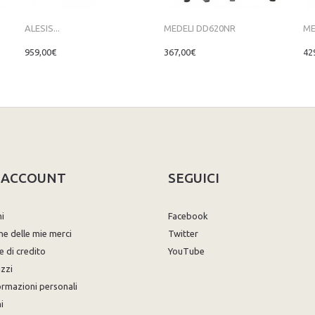
ALESIS...
MEDELI DD620NR
ME
959,00€
367,00€
42
O ACCOUNT
SEGUICI
ni
Facebook
ne delle mie merci
Twitter
e di credito
YouTube
izzi
ormazioni personali
i