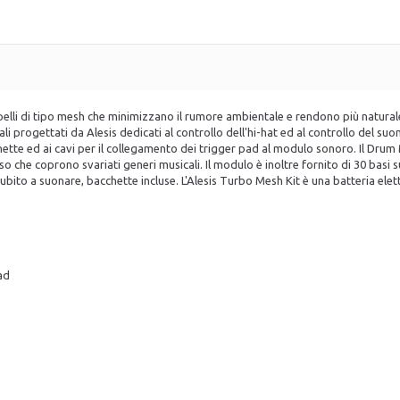
 pelli di tipo mesh che minimizzano il rumore ambientale e rendono più naturale
dali progettati da Alesis dedicati al controllo dell'hi-hat ed al controllo del suon
chette ed ai cavi per il collegamento dei trigger pad al modulo sonoro. Il Drum
o che coprono svariati generi musicali. Il modulo è inoltre fornito di 30 basi sul
 subito a suonare, bacchette incluse. L'Alesis Turbo Mesh Kit è una batteria e
ad