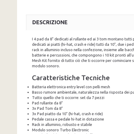
DESCRIZIONE
I 4 pad da 8" dedicati al rullante ed ai 3 tom montano tutti
dedicati ai piatti (hi-hat, crash e ride) tutti da 10", due i pe
rack in alluminio incluso nella confezione, insieme alle bac
batterie e percussioni, che compongono i 10 kit pronti all'us
Mesh Kit fornito di tutto ciò che ti occorre per cominciare
modulo sonoro.
Caratteristiche Tecniche
Batteria elettronica entry level con pelli mesh
Basso rumore ambientale, naturalezza nella risposta dei p
Tutto quello che ti occorre: set da 7 pezzi
Pad rullante da 8"
3x Pad Tom da 8"
3x Pad piatto da 10" (hi-hat, crash e ride)
Pedale cassa e pedale hi-hat in dotazione
Rack in alluminio, robusto e stabile
Modulo sonoro Turbo Electronic