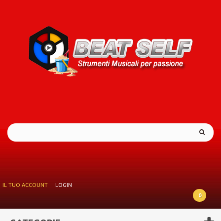
IL TUO ACCOUNT
LOGIN
0