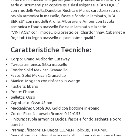
serie di strumenti per coprire qualsiasi esigenza la “ANTIQUE”
con i modelli Puella,Danubius Rustica e Marus caratterizzati da
tavola armonica in massello, fasce e fondo in laminato, la “A
SERIES” con i modelli Arona, Alboraya, e Amber con tavola
armonica e fondo massello fascie in laminato e la serie
“VINTAGE” con i modelli più prestigiosi Chardonnnay, Cabernet e
Roja tutti in legno massello di primissima qualità.
Caratteristiche Tecniche:
Corpo: Grand Auditorim Cutaway
Tavola armonica: Sitka massello
Fondo: Solid Mexican Granadillo
Fasce: Solid Mexican Granadillo
Manico: Mogano con rinforzo in Wenge
Tastiera: Ebano
Ponte: Ebano
Selletta: Osso
Capotasto: Osso 45mm
Meccaniche: Gotoh 360 Gold con bottone in ebano
Corde: Elixir Nanoweb Bronze 0.12-0.53
Finitura: tavola armonica Lucida, fascie e fondo satinata a poro
aperto
Premaplificatore: LR Baggs ELEMENT pickup, TRU•MIC
(microfono a condensatorm controlli alla buca di volume e tono