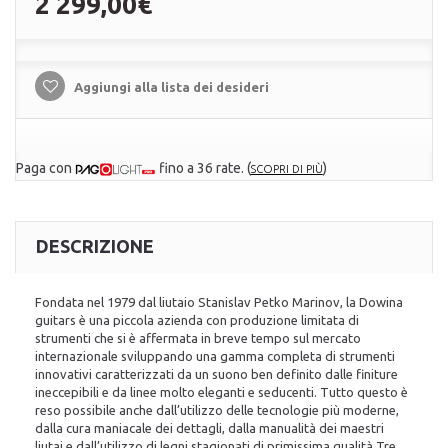
2 299,00€
Aggiungi alla lista dei desideri
Paga con
fino a 36 rate.
(
)
SCOPRI DI PIÙ
DESCRIZIONE
Fondata nel 1979 dal liutaio Stanislav Petko Marinov, la Dowina
guitars è una piccola azienda con produzione limitata di
strumenti che si è affermata in breve tempo sul mercato
internazionale sviluppando una gamma completa di strumenti
innovativi caratterizzati da un suono ben definito dalle finiture
ineccepibili e da linee molto eleganti e seducenti. Tutto questo è
reso possibile anche dall’utilizzo delle tecnologie più moderne,
dalla cura maniacale dei dettagli, dalla manualità dei maestri
liutai e dall’utilizzo di legni stagionati di primissima qualità Tre