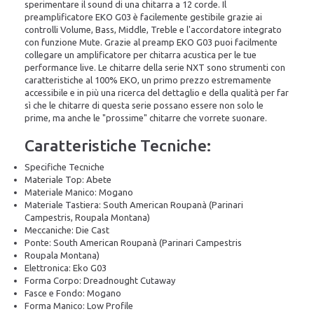
sperimentare il sound di una chitarra a 12 corde. Il
preamplificatore EKO G03 è facilemente gestibile grazie ai
controlli Volume, Bass, Middle, Treble e l'accordatore integrato
con funzione Mute. Grazie al preamp EKO G03 puoi facilmente
collegare un amplificatore per chitarra acustica per le tue
performance live. Le chitarre della serie NXT sono strumenti con
caratteristiche al 100% EKO, un primo prezzo estremamente
accessibile e in più una ricerca del dettaglio e della qualità per far
sì che le chitarre di questa serie possano essere non solo le
prime, ma anche le "prossime" chitarre che vorrete suonare.
Caratteristiche Tecniche:
Specifiche Tecniche
Materiale Top: Abete
Materiale Manico: Mogano
Materiale Tastiera: South American Roupanà (Parinari
Campestris, Roupala Montana)
Meccaniche: Die Cast
Ponte: South American Roupanà (Parinari Campestris
Roupala Montana)
Elettronica: Eko G03
Forma Corpo: Dreadnought Cutaway
Fasce e Fondo: Mogano
Forma Manico: Low Profile