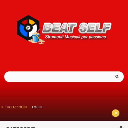
IL TUO ACCOUNT
LOGIN
0