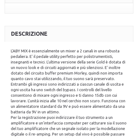
DESCRIZIONE
L'ABY MIX è essenzialmente un mixer a 2 canali in una robusta
pedaliera. E' il pedale utility perfetto per polistrumentisti,
insegnanti e tecnici. L'ultima versione della serie Gold è dotata di
un nuovo look e di circuiti aggiornati e più silenziosi. E' inoltre
dotato del circuito buffer premium Morley, quindi non importa
quanto cavo stai utilizzando, il tuo suono sarà preservato.
Entrambi gli ingressi sono indirizzati a ciascun canale di uscita e
ogni uscita ha uno switch del bypass. I controlli del livello
consentono di mixare ogni ingresso e ti danno 15db con cui
lavorare. L'unità inizia alle 10 nel cerchio non scuro. Funziona con
un alimentatore standard da 9V e può essere alimentato da una
batteria da 9V in un attimo.
Per la registrazione puoi indirizzare il tuo strumento a un
amplificatore e un'interfaccia computer per catturare sia il suono
del tuo amplificatore che un segnale isolato per la modellazione
digitale o il re-amping. Per un setup dal vivo è possibile passare