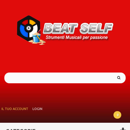
IL TUO ACCOUNT
LOGIN
0