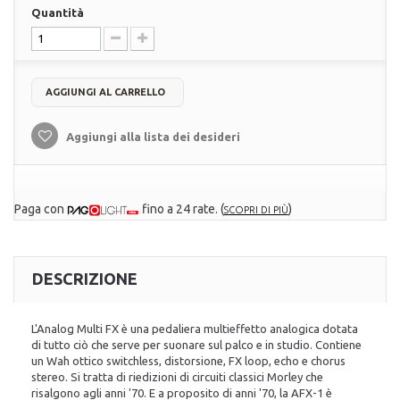
Quantità
AGGIUNGI AL CARRELLO
Aggiungi alla lista dei desideri
Paga con
fino a 24 rate.
(
)
SCOPRI DI PIÙ
DESCRIZIONE
L'Analog Multi FX è una pedaliera multieffetto analogica dotata
di tutto ciò che serve per suonare sul palco e in studio. Contiene
un Wah ottico switchless, distorsione, FX loop, echo e chorus
stereo. Si tratta di riedizioni di circuiti classici Morley che
risalgono agli anni '70. E a proposito di anni '70, la AFX-1 è