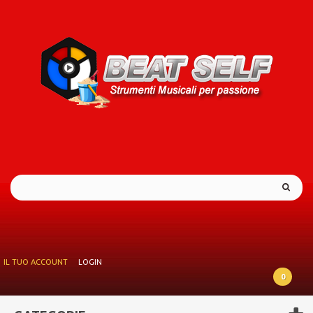
IL TUO ACCOUNT
LOGIN
0