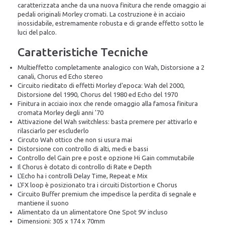
caratterizzata anche da una nuova finitura che rende omaggio ai
pedali originali Morley cromati. La costruzione è in acciaio
inossidabile, estremamente robusta e di grande effetto sotto le
luci del palco.
Caratteristiche Tecniche
Multieffetto completamente analogico con Wah, Distorsione a 2
canali, Chorus ed Echo stereo
Circuito rieditato di effetti Morley d'epoca: Wah del 2000,
Distorsione del 1990, Chorus del 1980 ed Echo del 1970
Finitura in acciaio inox che rende omaggio alla famosa finitura
cromata Morley degli anni '70
Attivazione del Wah switchless: basta premere per attivarlo e
rilasciarlo per escluderlo
Circuto Wah ottico che non si usura mai
Distorsione con controllo di alti, medi e bassi
Controllo del Gain pre e post e opzione Hi Gain commutabile
Il Chorus è dotato di controllo di Rate e Depth
L'Echo ha i controlli Delay Time, Repeat e Mix
L'FX loop è posizionato tra i circuiti Distortion e Chorus
Circuito Buffer premium che impedisce la perdita di segnale e
mantiene il suono
Alimentato da un alimentatore One Spot 9V incluso
Dimensioni: 305 x 174 x 70mm