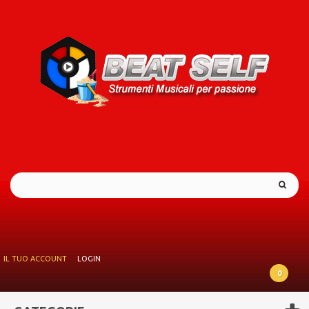
IL TUO ACCOUNT
LOGIN
0