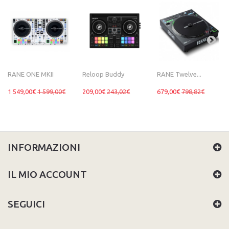
RANE ONE MKII
Reloop Buddy
RANE Twelve...
1 549,00€
1 599,00€
209,00€
243,02€
679,00€
798,82€
INFORMAZIONI
IL MIO ACCOUNT
SEGUICI