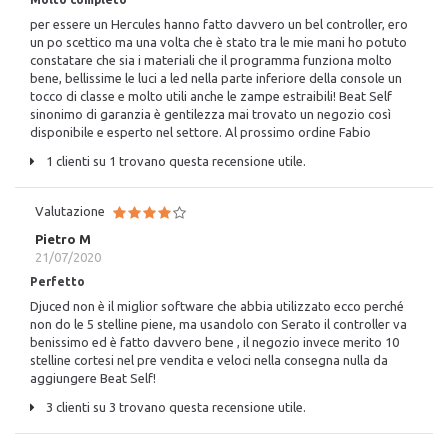
per essere un Hercules hanno fatto davvero un bel controller, ero
un po scettico ma una volta che è stato tra le mie mani ho potuto
constatare che sia i materiali che il programma funziona molto
bene, bellissime le luci a led nella parte inferiore della console un
tocco di classe e molto utili anche le zampe estraibili! Beat Self
sinonimo di garanzia è gentilezza mai trovato un negozio così
disponibile e esperto nel settore. Al prossimo ordine Fabio
1 clienti su 1 trovano questa recensione utile.
Valutazione
Pietro M
21/07/2020
Perfetto
Djuced non è il miglior software che abbia utilizzato ecco perché
non do le 5 stelline piene, ma usandolo con Serato il controller va
benissimo ed è fatto davvero bene , il negozio invece merito 10
stelline cortesi nel pre vendita e veloci nella consegna nulla da
aggiungere Beat Self!
3 clienti su 3 trovano questa recensione utile.