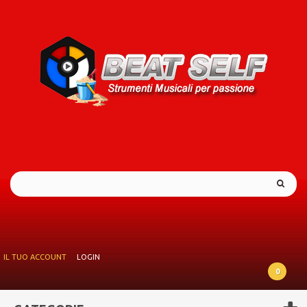
IL TUO ACCOUNT
LOGIN
0