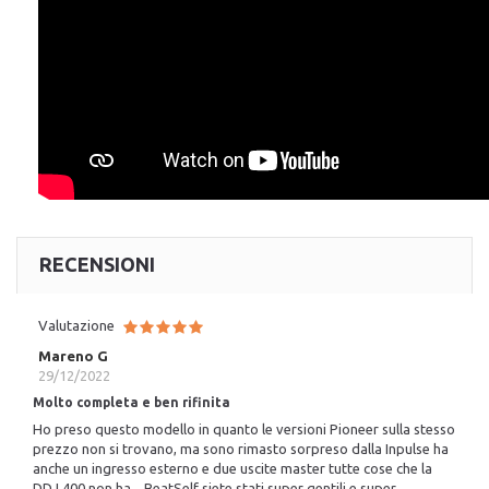
RECENSIONI
Valutazione
Mareno G
29/12/2022
Molto completa e ben rifinita
Ho preso questo modello in quanto le versioni Pioneer sulla stesso
prezzo non si trovano, ma sono rimasto sorpreso dalla Inpulse ha
anche un ingresso esterno e due uscite master tutte cose che la
DDJ 400 non ha... BeatSelf siete stati super gentili e super