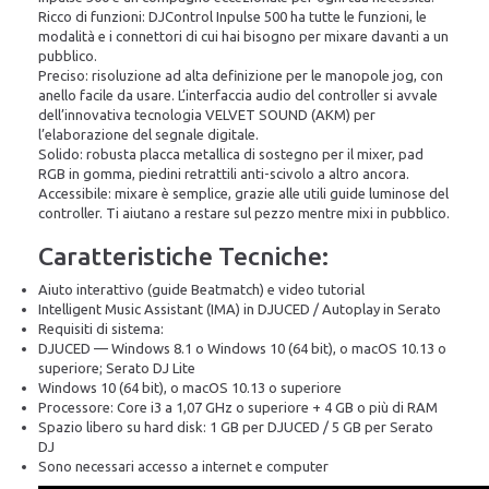
Ricco di funzioni: DJControl Inpulse 500 ha tutte le funzioni, le
modalità e i connettori di cui hai bisogno per mixare davanti a un
pubblico.
Preciso: risoluzione ad alta definizione per le manopole jog, con
anello facile da usare. L’interfaccia audio del controller si avvale
dell’innovativa tecnologia VELVET SOUND (AKM) per
l’elaborazione del segnale digitale.
Solido: robusta placca metallica di sostegno per il mixer, pad
RGB in gomma, piedini retrattili anti-scivolo a altro ancora.
Accessibile: mixare è semplice, grazie alle utili guide luminose del
controller. Ti aiutano a restare sul pezzo mentre mixi in pubblico.
Caratteristiche Tecniche:
Aiuto interattivo (guide Beatmatch) e video tutorial
Intelligent Music Assistant (IMA) in DJUCED / Autoplay in Serato
Requisiti di sistema:
DJUCED — Windows 8.1 o Windows 10 (64 bit), o macOS 10.13 o
superiore; Serato DJ Lite
Windows 10 (64 bit), o macOS 10.13 o superiore
Processore: Core i3 a 1,07 GHz o superiore + 4 GB o più di RAM
Spazio libero su hard disk: 1 GB per DJUCED / 5 GB per Serato
DJ
Sono necessari accesso a internet e computer