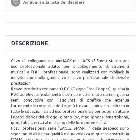
Aggiungi alla lista dei desideri
DESCRIZIONE
Cavo di collegamento miniJACK-miniJACK (3.5mm) stereo per
uso professionale adatto per il collegamento di strumenti
musicali e l'HI-FI professionale; sono realizzati con minijack in
metallo con molla guidacavo e cavo professionale di elevate
prestazioni.
Il cavo prodotto con rame O.F.C. (Oxigen Free Cooper), guaina in
PVC ad elevato isolamento elettrico e schermato da una guaina
semi conduttiva con l'aggiunta di graffite che attenua
fortemente le correnti indotte, può trovare il più vasto utilizzo in
tutte le situazioni sia ad uso professionale sia per poter sfruttare
i nostri dispositivi di oggi giorno (pc, mac, iphone, smartphone,
ipod, tablet, ecc...) al massimo delle loro potenzialità.
I cavi professionali serie "EAGLE SMART " della Bespeco sono
sinonimo di altissima qualità e durevolezza in quanto
costruiti in
ITALIA
secondo le più severe normative di sicurezza e