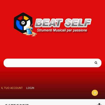
IL TUO ACCOUNT
LOGIN
0