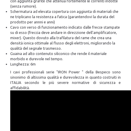
con aggiunta grafite che attenua fortemente le correnti indotte
(senza rumore).
Schermatura ad elevata copertura con aggiunta di materiali che
ne triplicano la resistenza a fatica (garantendovi la durata del
prodotto per annni e anni)
Cavo con verso di funzionamento indicato dalle frecce stampate
su di esso (freccia deve andare in direzzione dell'amplificatore,
mixer). Questo dovuto alla trafilatura del rame che crea una
densità ionica ottimale al flusso degli elettroni, migliorando la
qualità del segnale trasmesso.
Guaina ad alto contenuto siliconico che rende il materiale
morbido e durevole nel tempo.
Lunghezza: 6m
I cavi professionali serie "IRON Power " della Bespeco sono
sinonimo di altissima qualità e durevolezza in quanto
costruiti in
ITALIA
secondo le più severe normative di sicurezza e
affidabilità.