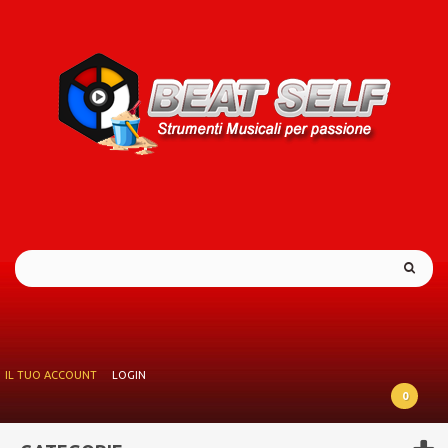
IL TUO ACCOUNT
LOGIN
0