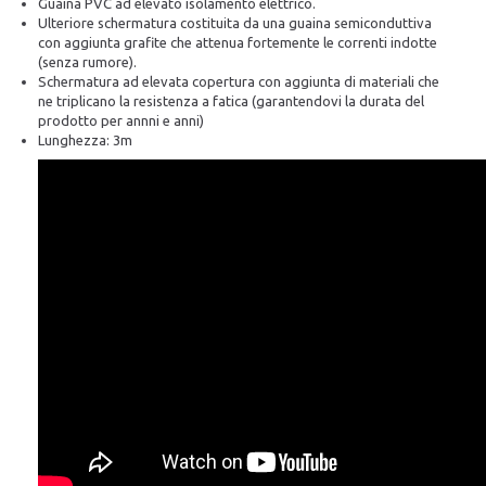
Guaina PVC ad elevato isolamento elettrico.
Ulteriore schermatura costituita da una guaina semiconduttiva
con aggiunta grafite che attenua fortemente le correnti indotte
(senza rumore).
Schermatura ad elevata copertura con aggiunta di materiali che
ne triplicano la resistenza a fatica (garantendovi la durata del
prodotto per annni e anni)
Lunghezza: 3m