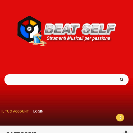
IL TUO ACCOUNT
LOGIN
0