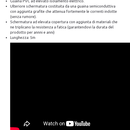
Guaina PVC ad elevato isolamento elettrico.
Ulteriore schermatura costituita da una guaina semiconduttiva
con aggiunta grafite che attenua fortemente le correnti indotte
(senza rumore).
Schermatura ad elevata copertura con aggiunta di materiali che
ne triplicano la resistenza a fatica (garantendovi la durata del
prodotto per annni e anni)
Lunghezza: 5m