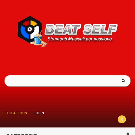
IL TUO ACCOUNT
LOGIN
0