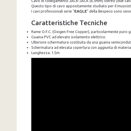
Cavo di collegamento JACK-JACK (6.3mm) stereo (due canali 
Questo tipo di cavo appositamente studiato per il musicista 
I cavi professionali serie "
EAGLE
" della Bespeco sono sino
Caratteristiche Tecniche
Rame O.F.C. (Oxigen Free Copper), particolarmente puro gra
Guaina PVC ad elevato isolamento elettrico.
Ulteriore schermatura costituita da una guaina semicondutt
Schermatura ad elevata copertura con aggiunta di materiali 
Lunghezza: 1.5m