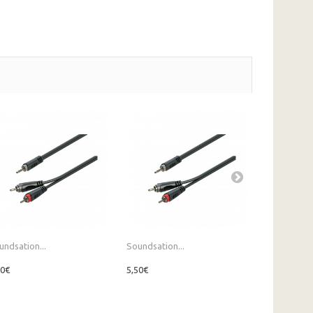
undsation...
Soundsation...
Soundsation
20€
5,50€
6,00€