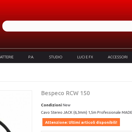
ATTERIE
P.A.
STUDIO
LUCI E FX
ACCESSORI
Bespeco RCW 150
Condizioni
New
Cavo Stereo JACK (6,3mm) 1,5m Professionale MADE
Attenzione: Ultimi articoli disponibili!