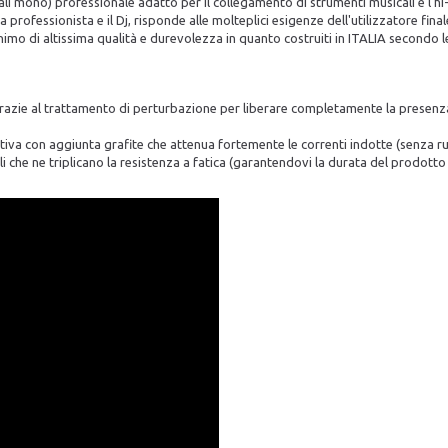
mono) professionale adatto per il collegamento di strumenti musicali e l'hi-
professionista e il Dj, risponde alle molteplici esigenze dell'utilizzatore fina
nimo di altissima qualità e durevolezza in quanto
costruiti in ITALIA
secondo le
zie al trattamento di perturbazione per liberare completamente la presenza d
iva con aggiunta grafite che attenua fortemente le correnti indotte (senza r
che ne triplicano la resistenza a fatica (garantendovi la durata del prodotto 