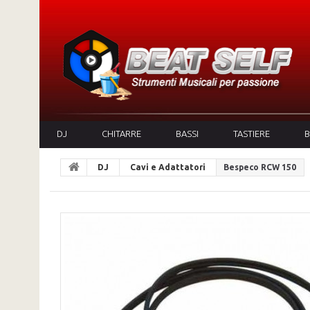
DJ
CHITARRE
BASSI
TASTIERE
B
DJ
Cavi e Adattatori
Bespeco RCW 150