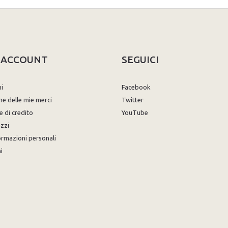
O ACCOUNT
SEGUICI
ni
Facebook
ne delle mie merci
Twitter
e di credito
YouTube
izzi
ormazioni personali
i