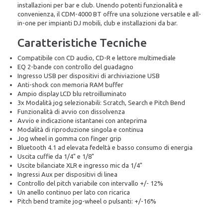
installazioni per bar e club. Unendo potenti funzionalità e
convenienza, il CDM-4000 BT offre una soluzione versatile e all-
in-one per impianti DJ mobili, club e installazioni da bar.
Caratteristiche Tecniche
Compatibile con CD audio, CD-R e lettore multimediale
EQ 2-bande con controllo del guadagno
Ingresso USB per dispositivi di archiviazione USB
Anti-shock con memoria RAM buffer
Ampio display LCD blu retroilluminato
3x Modalità jog selezionabili: Scratch, Search e Pitch Bend
Funzionalità di avvio con dissolvenza
Avvio e indicazione istantanei con anteprima
Modalità di riproduzione singola e continua
Jog wheel in gomma con finger grip
Bluetooth 4.1 ad elevata fedeltà e basso consumo di energia
Uscita cuffie da 1/4" e 1/8"
Uscite bilanciate XLR e ingresso mic da 1/4"
Ingressi Aux per dispositivi di linea
Controllo del pitch variabile con intervallo +/- 12%
Un anello continuo per lato con ricarica
Pitch bend tramite jog-wheel o pulsanti: +/-16%