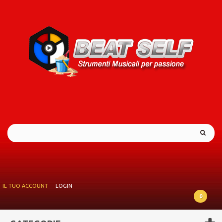
IL TUO ACCOUNT
LOGIN
0