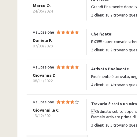
Marco O.
Grandi finalmente dopo ta
24/06/2024
2 clienti su 2 trovano ques
Valutazione
Che figata!
Daniele F.
RX3!!!! super console sche
07/09/2023
2 clienti su 2 trovano ques
Valutazione
Arrivato finalmente
Giovanna D
Finalmente è arrivato, neg
08/11/2022
4 clienti su 4 trovano ques
Valutazione
Trovarlo è stato un mir
Giovanni la C
Ordinato subito appena u
13/12/2021
farmelo arrivare prima di
3 clienti su 3 trovano ques