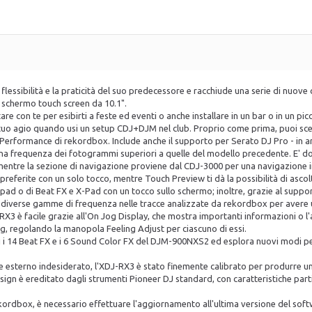
 flessibilità e la praticità del suo predecessore e racchiude una serie di nuo
schermo touch screen da 10.1".
e con te per esibirti a feste ed eventi o anche installare in un bar o in un picc
a tuo agio quando usi un setup CDJ+DJM nel club. Proprio come prima, puoi sce
Performance di rekordbox. Include anche il supporto per Serato DJ Pro - in arri
una frequenza dei fotogrammi superiori a quelle del modello precedente. E' do
ti, mentre la sezione di navigazione proviene dal CDJ-3000 per una navigazione i
t preferite con un solo tocco, mentre Touch Preview ti dà la possibilità di asc
el pad o di Beat FX e X-Pad con un tocco sullo schermo; inoltre, grazie al su
lle diverse gamme di frequenza nelle tracce analizzate da rekordbox per avere 
RX3 è facile grazie all'On Jog Display, che mostra importanti informazioni o l'
jog, regolando la manopola Feeling Adjust per ciascuno di essi.
ti i 14 Beat FX e i 6 Sound Color FX del DJM-900NXS2 ed esplora nuovi modi p
e esterno indesiderato, l'XDJ-RX3 è stato finemente calibrato per produrre un
esign è ereditato dagli strumenti Pioneer DJ standard, con caratteristiche part
kordbox, è necessario effettuare l'aggiornamento all'ultima versione del sof