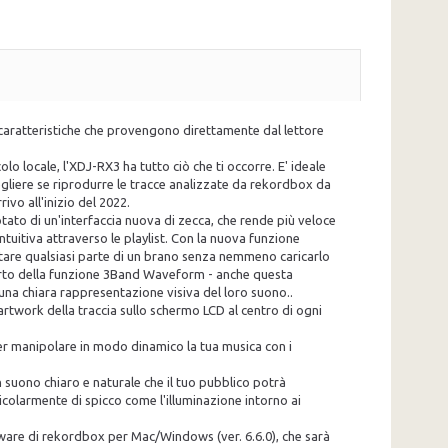
ve caratteristiche che provengono direttamente dal lettore
olo locale, l'XDJ-RX3 ha tutto ciò che ti occorre. E' ideale
gliere se riprodurre le tracce analizzate da rekordbox da
vo all'inizio del 2022.
tato di un'interfaccia nuova di zecca, che rende più veloce
ntuitiva attraverso le playlist. Con la nuova funzione
oltare qualsiasi parte di un brano senza nemmeno caricarlo
pporto della funzione 3Band Waveform - anche questa
una chiara rappresentazione visiva del loro suono..
artwork della traccia sullo schermo LCD al centro di ogni
er manipolare in modo dinamico la tua musica con i
 suono chiaro e naturale che il tuo pubblico potrà
icolarmente di spicco come l'illuminazione intorno ai
tware di rekordbox per Mac/Windows (ver. 6.6.0), che sarà