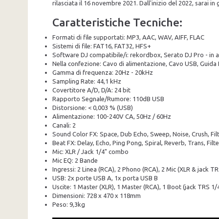
rilasciata il 16 novembre 2021. Dall'inizio del 2022, sarai 
Caratteristiche Tecniche:
Formati di file supportati: MP3, AAC, WAV, AIFF, FLAC
Sistemi di file: FAT16, FAT32, HFS+
Software DJ compatibile/i: rekordbox, Serato DJ Pro - in arr
Nella confezione: Cavo di alimentazione, Cavo USB, Guida
Gamma di frequenza: 20Hz - 20kHz
Sampling Rate: 44,1 kHz
Covertitore A/D, D/A: 24 bit
Rapporto Segnale/Rumore: 110dB USB
Distorsione: < 0,003 % (USB)
Alimentazione: 100-240V CA, 50Hz / 60Hz
Canali: 2
Sound Color FX: Space, Dub Echo, Sweep, Noise, Crush, Fil
Beat FX: Delay, Echo, Ping Pong, Spiral, Reverb, Trans, Filter,
Mic: XLR / Jack 1/4" combo
Mic EQ: 2 Bande
Ingressi: 2 Linea (RCA), 2 Phono (RCA), 2 Mic (XLR & jack T
USB: 2x porte USB A, 1x porta USB B
Uscite: 1 Master (XLR), 1 Master (RCA), 1 Boot (jack TRS 1/4"
Dimensioni: 728 x 470 x 118mm
Peso: 9,3kg