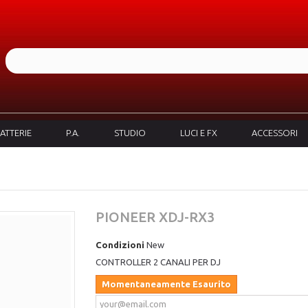
ATTERIE
P.A.
STUDIO
LUCI E FX
ACCESSORI
PIONEER XDJ-RX3
Condizioni
New
CONTROLLER 2 CANALI PER DJ
Momentaneamente Esaurito