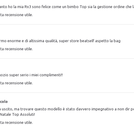
nto ho la mia Rx3 sono felice come un bimbo Top sia la gestione ordine che 
ta recensione utile.
rmo enorme e di altissima qualità, super store beatself aspetto la bag
ta recensione utile.
ozio super serio i miei complimenti!!
ta recensione utile.
acolo
scito, ma trovare questo modello è stato davvero impegnativo a non dir poco...
 Natale Top Assoluti!
ta recensione utile.