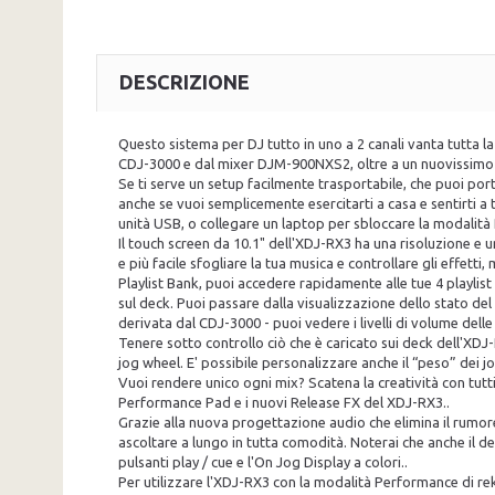
DESCRIZIONE
Questo sistema per DJ tutto in uno a 2 canali vanta tutta la
CDJ-3000 e dal mixer DJM-900NXS2, oltre a un nuovissimo 
Se ti serve un setup facilmente trasportabile, che puoi portar
anche se vuoi semplicemente esercitarti a casa e sentirti 
unità USB, o collegare un laptop per sbloccare la modalità 
Il touch screen da 10.1" dell'XDJ-RX3 ha una risoluzione e 
e più facile sfogliare la tua musica e controllare gli effet
Playlist Bank, puoi accedere rapidamente alle tue 4 playlis
sul deck. Puoi passare dalla visualizzazione dello stato d
derivata dal CDJ-3000 - puoi vedere i livelli di volume de
Tenere sotto controllo ciò che è caricato sui deck dell'XDJ-
jog wheel. E' possibile personalizzare anche il “peso” dei 
Vuoi rendere unico ogni mix? Scatena la creatività con tut
Performance Pad e i nuovi Release FX del XDJ-RX3..
Grazie alla nuova progettazione audio che elimina il rumor
ascoltare a lungo in tutta comodità. Noterai che anche il d
pulsanti play / cue e l'On Jog Display a colori..
Per utilizzare l'XDJ-RX3 con la modalità Performance di re