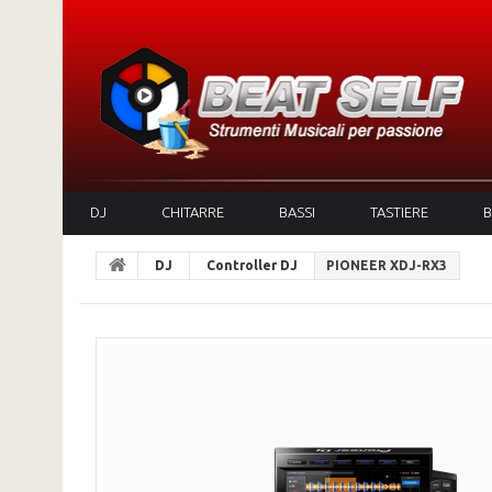
DJ
CHITARRE
BASSI
TASTIERE
B
DJ
Controller DJ
PIONEER XDJ-RX3