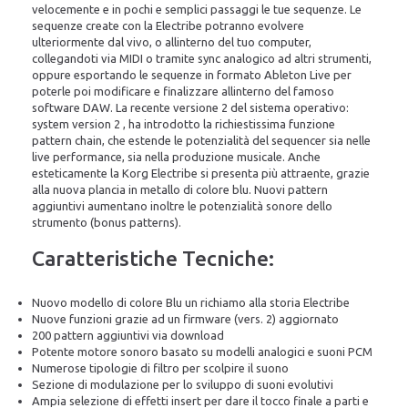
velocemente e in pochi e semplici passaggi le tue sequenze. Le
sequenze create con la Electribe potranno evolvere
ulteriormente dal vivo, o allinterno del tuo computer,
collegandoti via MIDI o tramite sync analogico ad altri strumenti,
oppure esportando le sequenze in formato Ableton Live per
poterle poi modificare e finalizzare allinterno del famoso
software DAW. La recente versione 2 del sistema operativo:
system version 2 , ha introdotto la richiestissima funzione
pattern chain, che estende le potenzialità del sequencer sia nelle
live performance, sia nella produzione musicale. Anche
esteticamente la Korg Electribe si presenta più attraente, grazie
alla nuova plancia in metallo di colore blu. Nuovi pattern
aggiuntivi aumentano inoltre le potenzialità sonore dello
strumento (bonus patterns).
Caratteristiche Tecniche:
Nuovo modello di colore Blu un richiamo alla storia Electribe
Nuove funzioni grazie ad un firmware (vers. 2) aggiornato
200 pattern aggiuntivi via download
Potente motore sonoro basato su modelli analogici e suoni PCM
Numerose tipologie di filtro per scolpire il suono
Sezione di modulazione per lo sviluppo di suoni evolutivi
Ampia selezione di effetti insert per dare il tocco finale a parti e