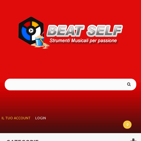
IL TUO ACCOUNT
LOGIN
0