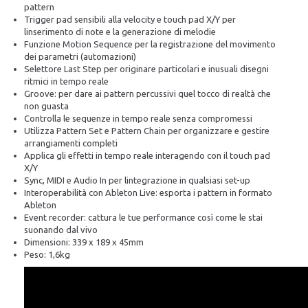
pattern
Trigger pad sensibili alla velocity e touch pad X/Y per
linserimento di note e la generazione di melodie
Funzione Motion Sequence per la registrazione del movimento
dei parametri (automazioni)
Selettore Last Step per originare particolari e inusuali disegni
ritmici in tempo reale
Groove: per dare ai pattern percussivi quel tocco di realtà che
non guasta
Controlla le sequenze in tempo reale senza compromessi
Utilizza Pattern Set e Pattern Chain per organizzare e gestire
arrangiamenti completi
Applica gli effetti in tempo reale interagendo con il touch pad
X/Y
Sync, MIDI e Audio In per lintegrazione in qualsiasi set-up
Interoperabilità con Ableton Live: esporta i pattern in formato
Ableton
Event recorder: cattura le tue performance così come le stai
suonando dal vivo
Dimensioni: 339 x 189 x 45mm
Peso: 1,6kg