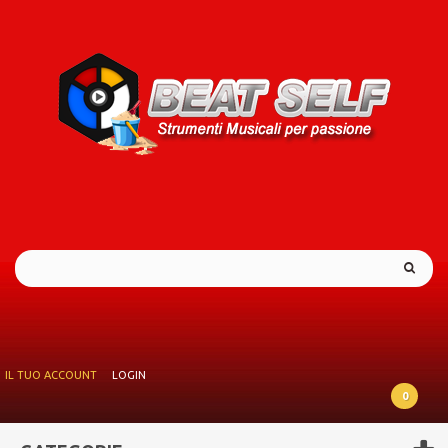
IL TUO ACCOUNT
LOGIN
0