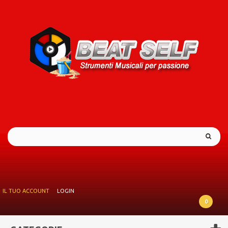
IL TUO ACCOUNT
LOGIN
0