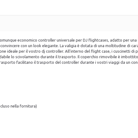
omunque economico controller universale per DJ flightcases, adatto per una mol
onvincere con un look elegante. La valigia è dotata di una moltitudine di carat
e ideale per il vostro dj controller. All'interno del flight case, i cuscinetti d
dabile lo scivolamento durante il trasporto. Il coperchio rimovibile è imbott
rasporto facilitano il trasporto del controller durante i vostri viaggi da un conc
ncluso nella fornitura)