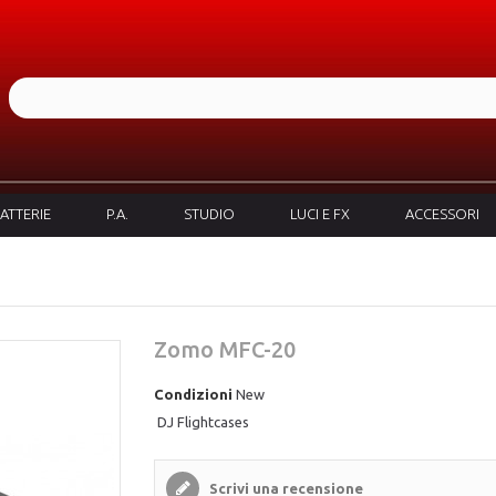
ATTERIE
P.A.
STUDIO
LUCI E FX
ACCESSORI
Zomo MFC-20
Condizioni
New
DJ Flightcases
Scrivi una recensione