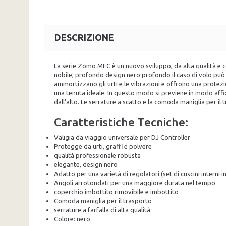
DESCRIZIONE
La serie Zomo MFC è un nuovo sviluppo, da alta qualità e c
nobile, profondo design nero profondo il caso di volo può c
ammortizzano gli urti e le vibrazioni e offrono una protezion
una tenuta ideale. In questo modo si previene in modo affi
dall'alto. Le serrature a scatto e la comoda maniglia per il t
Caratteristiche Tecniche:
Valigia da viaggio universale per DJ Controller
Protegge da urti, graffi e polvere
qualità professionale robusta
elegante, design nero
Adatto per una varietà di regolatori (set di cuscini interni i
Angoli arrotondati per una maggiore durata nel tempo
coperchio imbottito rimovibile e imbottito
Comoda maniglia per il trasporto
serrature a farfalla di alta qualità
Colore: nero