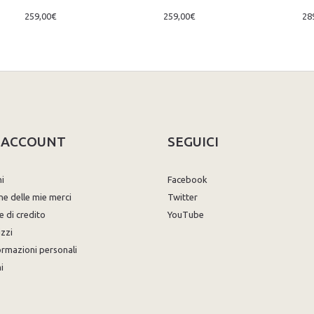
259,00€
259,00€
28
O ACCOUNT
SEGUICI
ni
Facebook
ne delle mie merci
Twitter
e di credito
YouTube
izzi
ormazioni personali
i