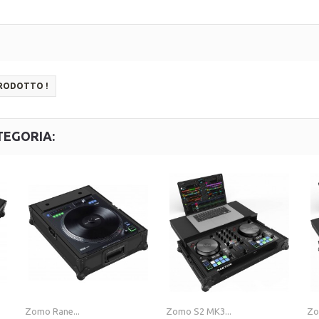
PRODOTTO !
TEGORIA:
Zomo Rane...
Zomo S2 MK3...
Zo