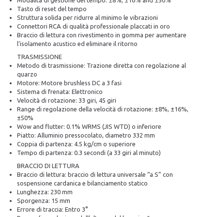
Modalità di gestione del tempo: ±8%, ±16% and ±50%
Tasto di reset del tempo
Struttura solida per ridurre al minimo le vibrazioni
Connettori RCA di qualità professionale placcati in oro
Braccio di lettura con rivestimento in gomma per aumentare
l’isolamento acustico ed eliminare il ritorno
TRASMISSIONE
Metodo di trasmissione: Trazione diretta con regolazione al
quarzo
Motore: Motore brushless DC a 3 fasi
Sistema di frenata: Elettronico
Velocità di rotazione: 33 giri, 45 giri
Range di regolazione della velocità di rotazione: ±8%, ±16%,
±50%
Wow and flutter: 0.1% WRMS (JIS WTD) o inferiore
Piatto: Alluminio pressocolato, diametro 332 mm
Coppia di partenza: 4.5 kg/cm o superiore
Tempo di partenza: 0.3 secondi (a 33 giri al minuto)
BRACCIO DI LETTURA
Braccio di lettura: braccio di lettura universale “a S” con
sospensione cardanica e bilanciamento statico
Lunghezza: 230 mm
Sporgenza: 15 mm
Errore di traccia: Entro 3°