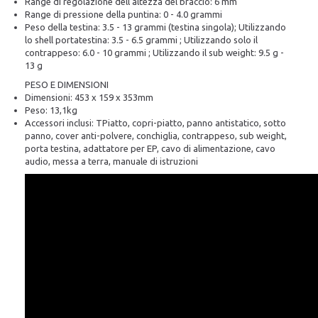
Range di regolazione dell’altezza del braccio: 6 mm
Range di pressione della puntina: 0 - 4.0 grammi
Peso della testina: 3.5 - 13 grammi (testina singola); Utilizzando
lo shell portatestina: 3.5 - 6.5 grammi ; Utilizzando solo il
contrappeso: 6.0 - 10 grammi ; Utilizzando il sub weight: 9.5 g -
13 g
PESO E DIMENSIONI
Dimensioni: 453 x 159 x 353mm
Peso: 13,1kg
Accessori inclusi: TPiatto, copri-piatto, panno antistatico, sotto
panno, cover anti-polvere, conchiglia, contrappeso, sub weight,
porta testina, adattatore per EP, cavo di alimentazione, cavo
audio, messa a terra, manuale di istruzioni