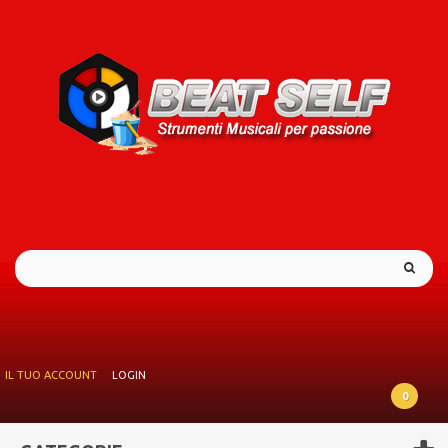
IL TUO ACCOUNT
LOGIN
0