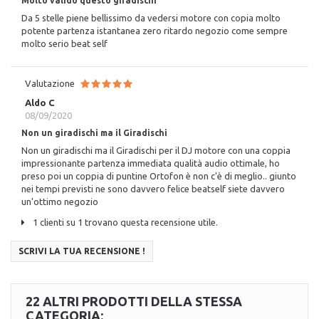
Molto valido questo giradischi
Da 5 stelle piene bellissimo da vedersi motore con copia molto
potente partenza istantanea zero ritardo negozio come sempre
molto serio beat self
Valutazione
Aldo C
08/09/2020
Non un giradischi ma il Giradischi
Non un giradischi ma il Giradischi per il DJ motore con una coppia
impressionante partenza immediata qualità audio ottimale, ho
preso poi un coppia di puntine Ortofon è non c'è di meglio.. giunto
nei tempi previsti ne sono davvero felice beatself siete davvero
un'ottimo negozio
1 clienti su 1 trovano questa recensione utile.
SCRIVI LA TUA RECENSIONE !
22 ALTRI PRODOTTI DELLA STESSA
CATEGORIA: