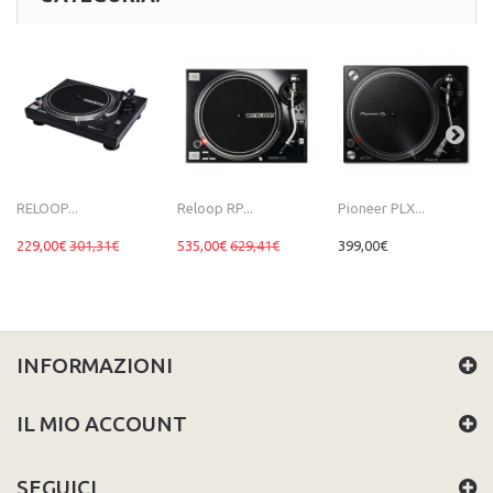
RELOOP...
Reloop RP...
Pioneer PLX...
229,00€
301,31€
535,00€
629,41€
399,00€
INFORMAZIONI
IL MIO ACCOUNT
SEGUICI