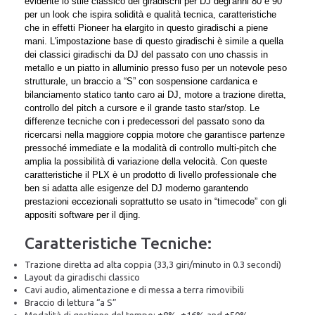
evidente lo stile classico dei giradischi per DJ degl'anni 80 e 90
per un look che ispira solidità e qualità tecnica, caratteristiche
che in effetti Pioneer ha elargito in questo giradischi a piene
mani. L'impostazione base di questo giradischi è simile a quella
dei classici giradischi da DJ del passato con uno chassis in
metallo e un piatto in alluminio presso fuso per un notevole peso
strutturale, un braccio a “S” con sospensione cardanica e
bilanciamento statico tanto caro ai DJ, motore a trazione diretta,
controllo del pitch a cursore e il grande tasto star/stop. Le
differenze tecniche con i predecessori del passato sono da
ricercarsi nella maggiore coppia motore che garantisce partenze
pressoché immediate e la modalità di controllo multi-pitch che
amplia la possibilità di variazione della velocità. Con queste
caratteristiche il PLX è un prodotto di livello professionale che
ben si adatta alle esigenze del DJ moderno garantendo
prestazioni eccezionali soprattutto se usato in “timecode” con gli
appositi software per il djing.
Caratteristiche Tecniche:
Trazione diretta ad alta coppia (33,3 giri/minuto in 0.3 secondi)
Layout da giradischi classico
Cavi audio, alimentazione e di messa a terra rimovibili
Braccio di lettura “a S”