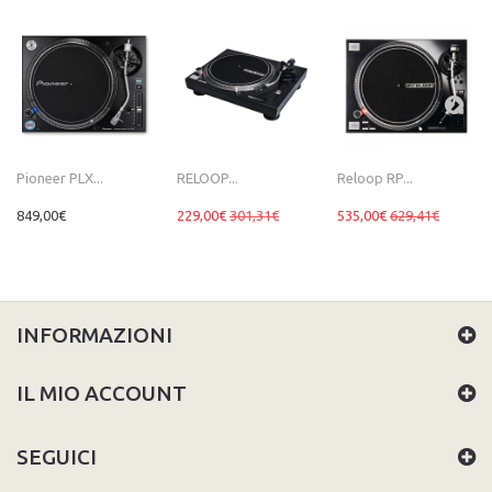
Pioneer PLX...
RELOOP...
Reloop RP...
849,00€
229,00€
301,31€
535,00€
629,41€
INFORMAZIONI
IL MIO ACCOUNT
SEGUICI