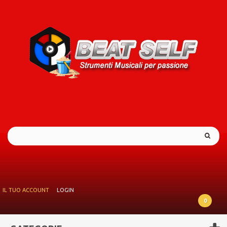
IL TUO ACCOUNT
LOGIN
0