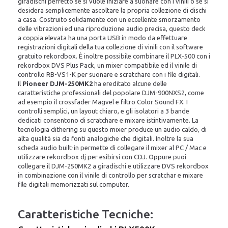
giradischi perfetto se si vuole iniziare a suonare con i vinili o se si
desidera semplicemente ascoltare la propria collezione di dischi
a casa. Costruito solidamente con un eccellente smorzamento
delle vibrazioni ed una riproduzione audio precisa, questo deck
a coppia elevata ha una porta USB in modo da effettuare
registrazioni digitali della tua collezione di vinili con il software
gratuito rekordbox. È inoltre possibile combinare il PLX-500 con i
rekordbox DVS Plus Pack, un mixer compatibile ed il vinile di
controllo RB-VS1-K per suonare e scratchare con i file digitali.
Il
Pioneer DJM-250MK2
ha ereditato alcune delle
caratteristiche professionali del popolare DJM-900NXS2, come
ad esempio il crossfader Magvel e filtro Color Sound FX. I
controlli semplici, un layout chiaro, e gli isolatori a 3 bande
dedicati consentono di scratchare e mixare istintivamente. La
tecnologia dithering su questo mixer produce un audio caldo, di
alta qualità sia da fonti analogiche che digitali. Inoltre la sua
scheda audio built-in permette di collegare il mixer al PC / Mac e
utilizzare rekordbox dj per esibirsi con CDJ. Oppure puoi
collegare il DJM-250MK2 a giradischi e utilizzare DVS rekordbox
in combinazione con il vinile di controllo per scratchar e mixare
file digitali memorizzati sul computer.
Caratteristiche Tecniche: