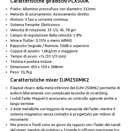
Caratteristiche giradischi PLX500K
Piatto: Alluminio pressofuso con diametro 332mm
Metodo di azionamento: Azionamento diretto
Motore: 3 fasi a corrente continua
Sistema frenante: Elettronico
Velocità di rotazione: 33 1/3, 45, 78 giri
Campo di regolazione della velocità: ± 8%
Wow e flutter: 0,15% o meno WRMS
Rapporto Segnale / Rumore: 50dB o superiore
Coppia di spunto: 1,6kg/cm o maggiore
Tempo di avvio: <1s (33 1/3 rpm)
Testina e puntina incluse
Dimensioni: 450 x 159 x 368mm
Peso: 10,7kg
Caratteristiche mixer DJM250MK2
Il layout chiaro della metà inferiore del DJM-250MK2 permette di
esibirsi liberamente con complicate tecniche di scratching
I solidi fader Magvel ti assicurano un controllo agevole anche a
lungo termine
2 Aste metalliche sorreggono le manopole del fader, mentre il
sistema magnetico senza contatto è progettato per milioni di
movimenti
Mix precisi e fluidi sono un gioco da ragazzi con i fader dei canali
del mixer, mentre gli isolatori a 3 bande ti offrono precisione tra