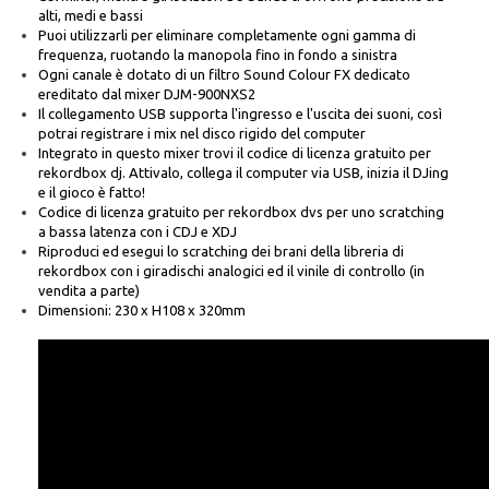
alti, medi e bassi
Puoi utilizzarli per eliminare completamente ogni gamma di
frequenza, ruotando la manopola fino in fondo a sinistra
Ogni canale è dotato di un filtro Sound Colour FX dedicato
ereditato dal mixer DJM-900NXS2
Il collegamento USB supporta l'ingresso e l'uscita dei suoni, così
potrai registrare i mix nel disco rigido del computer
Integrato in questo mixer trovi il codice di licenza gratuito per
rekordbox dj. Attivalo, collega il computer via USB, inizia il DJing
e il gioco è fatto!
Codice di licenza gratuito per rekordbox dvs per uno scratching
a bassa latenza con i CDJ e XDJ
Riproduci ed esegui lo scratching dei brani della libreria di
rekordbox con i giradischi analogici ed il vinile di controllo (in
vendita a parte)
Dimensioni: 230 x H108 x 320mm