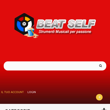
IL TUO ACCOUNT
LOGIN
0