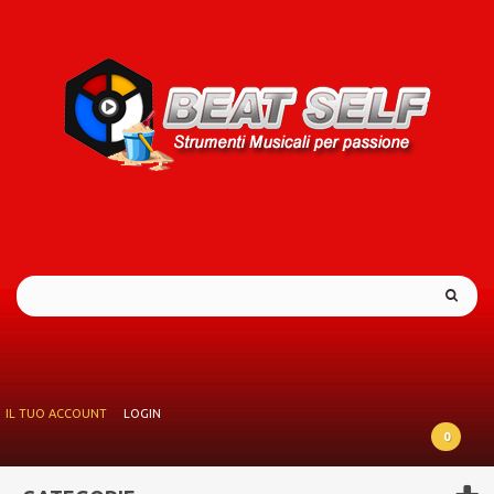
IL TUO ACCOUNT
LOGIN
0