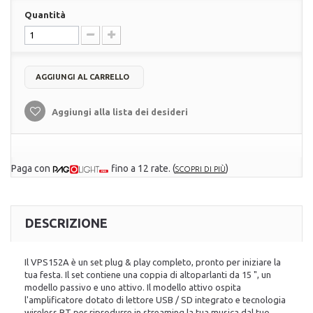
Quantità
AGGIUNGI AL CARRELLO
Aggiungi alla lista dei desideri
Paga con
fino a 12 rate.
(
)
SCOPRI DI PIÙ
DESCRIZIONE
Il VPS152A è un set plug & play completo, pronto per iniziare la
tua festa. Il set contiene una coppia di altoparlanti da 15 ", un
modello passivo e uno attivo. Il modello attivo ospita
l'amplificatore dotato di lettore USB / SD integrato e tecnologia
wireless BT per riprodurre in streaming la tua musica dal tuo