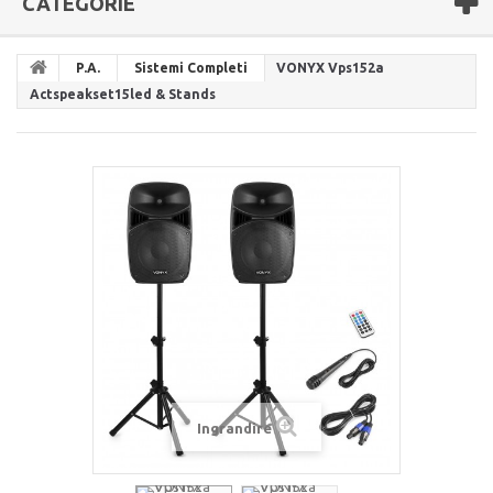
CATEGORIE
P.A.
Sistemi Completi
VONYX Vps152a
Actspeakset15led & Stands
Ingrandire