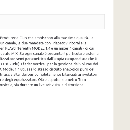
, Producer e Club che ambiscono alla massima qualità. La
un canale, le due mandate con i rispettivi ritorni e la
er. PLAYdifferently MODEL 1.4 è un mixer 4 canali - di cui
uscite MIX. Su ogni canale è presente il particolare sistema
ualizzatore semi parametrico dall'ampia campanatura che ti
+8/-20dB). I fader verticali per la gestione del volume dei
 Model 1.4 utilizza lo stesso circuito analogico puro del
 fascia alta: dai bus completamente bilanciati ai rivelatori
tri e degli equalizzatori. Oltre al potenziometro Trim
usicale, sia durante un live set vista la distorsione