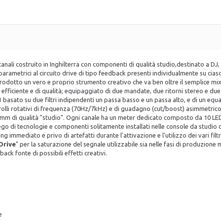
nali costruito in Inghilterra con componenti di qualità studio,destinato a DJ
-parametrici al circuito drive di tipo feedback presenti individualmente su ciasc
o prodotto un vero e proprio strumento creativo che va ben oltre il semplice mix
fficiente e di qualità; equipaggiato di due mandate, due ritorni stereo e due 
 basato su due filtri indipendenti un passa basso e un passa alto, e di un eq
olli rotativi di frequenza (70Hz/7kHz) e di guadagno (cut/boost) asimmetrico (
60mm di qualità "studio". Ogni canale ha un meter dedicato composto da 10 LED.
o di tecnologie e componenti solitamente installati nelle console da studio di
g immediato e privo di artefatti durante l'attivazione e l'utilizzo dei vari fil
Drive
" per la saturazione del segnale utilizzabile sia nelle fasi di produzione m
ack fonte di possibili effetti creativi.
e