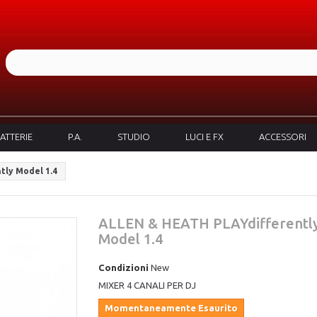
ATTERIE
P.A.
STUDIO
LUCI E FX
ACCESSORI
tly Model 1.4
ALLEN & HEATH PLAYdifferentl
Model 1.4
Condizioni
New
MIXER 4 CANALI PER DJ
Momentaneamente Esaurito