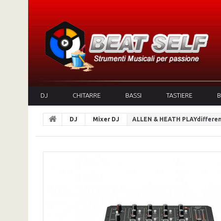
DJ
CHITARRE
BASSI
TASTIERE
B
DJ
Mixer DJ
ALLEN & HEATH PLAYdifferen