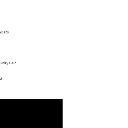
nciato
 Unity Gain
A)