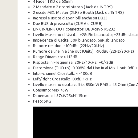
4 Fader TKD da 60mm
2 Mandate e 2 ritorni stereo (Jack da ¼ TRS)
2 uscite MIX: Master (XLR) e Booth (Jack da ¼ TRS)
Ingressi e uscite disponibili anche su DB25
Due BUS di preascolto (CUE A e CUE B)
LINK IN/LINK OUT connettori DB9/cavo RS232
Livello Massimo di Uscita: +28dBu bilanciato; +23dBu sbila
Impedenza di uscita: 50R bilanciato, 68R sbilanciato
Rumore residuo: -100dBu (22Hz/20kHz)
Rumore da line in a line out (Unity): -90dBu (22Hz/20kHz)
Range Dinamico: >112dB
Risposta in Frequenza: 20Hz/40kHz, +0/-2dB
Distorsione (THD+N): 0.008% dal Line In al Mix 1 out, 0dBu
Inter-channel Crosstalk: < -100dB
Left/Right Crosstalk: -80dB 1kHz
Livello massimo uscita cuffie: 850mW RMS a 45 Ohm (Cue 
Consumo: Max 45W
Dimensioni: L37xW25xH115cm
Peso: 5KG