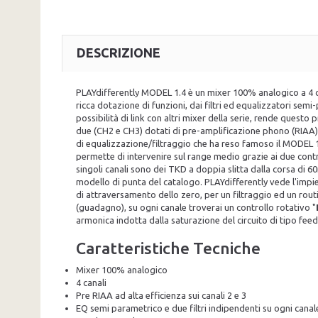
DESCRIZIONE
PLAYdifferently MODEL 1.4 è un mixer 100% analogico a 4 ca
ricca dotazione di funzioni, dai filtri ed equalizzatori semi
possibilità di link con altri mixer della serie, rende quest
due (CH2 e CH3) dotati di pre-amplificazione phono (RIAA) e
di equalizzazione/filtraggio che ha reso famoso il MODEL 1
permette di intervenire sul range medio grazie ai due contr
singoli canali sono dei TKD a doppia slitta dalla corsa di 
modello di punta del catalogo. PLAYdifferently vede l'impieg
di attraversamento dello zero, per un filtraggio ed un routin
(guadagno), su ogni canale troverai un controllo rotativo "
armonica indotta dalla saturazione del circuito di tipo feedb
Caratteristiche Tecniche
Mixer 100% analogico
4 canali
Pre RIAA ad alta efficienza sui canali 2 e 3
EQ semi parametrico e due filtri indipendenti su ogni canal