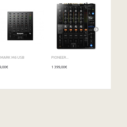
MARK M6 USB
PIONEER...
NUMARK M
9,00€
1 399,00€
169,00€