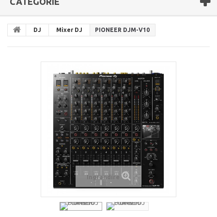
CATEGORIE
DJ
Mixer DJ
PIONEER DJM-V10
Ingrandire