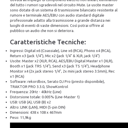
del tutto i rumori sgradevoli nel circuito Mute. Le uscite master
sono dotate di un sistema di trasmissione bilanciato resistente al
rumore e terminale AES/EBU con audio standard digitale
professionale adatto alla trasmissione a grande distanza nei
luoghi di eventi di vaste dimensioni. Così potrai offrire al
pubblico un audio che non si deteriora.
Caratteristiche Tecniche:
Ingressi: Digital x6 (Coassiale), Line x6 (RCA), Phono x4 (RCA),
Return x3 (jack 1/4"), Mic x2 (jack 1/4" & XLR, jack 1/4")
Uscite: Master x2 (XLR, RCA), AES/EBU Digital Master x1 (XLR),
Booth x1 (jack TRS 1/4"), Send x3 (jack TS 1/4"), Headphone
Monitor x4 (2x jack stereo 1/4", 2x mini jack stereo 3.5mm), Rec
x1 (RCA)
Software: rekordbox, Serato DJ Pro (presto disponibile),
TRAKTOR PRO 3.3.0, ShowKontrol
Frequenza: 20Hz - 40kHz (Line)
Distorsione totale: 0.005% (Line-Master 1)
USB: USB (A), USB (B) x2
Altro: LINK (LAN), MIDI (5-pin DIN)
Dimensioni: 438 x 108 x 467mm
Peso: 11,9kg