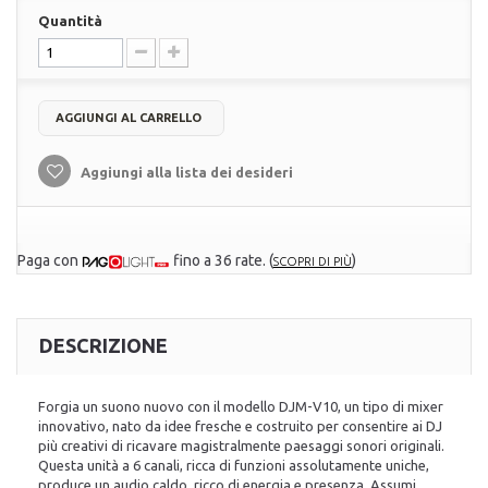
Quantità
AGGIUNGI AL CARRELLO
Aggiungi alla lista dei desideri
Paga con
fino a 36 rate.
(
)
SCOPRI DI PIÙ
DESCRIZIONE
Forgia un suono nuovo con il modello DJM-V10, un tipo di mixer
innovativo, nato da idee fresche e costruito per consentire ai DJ
più creativi di ricavare magistralmente paesaggi sonori originali.
Questa unità a 6 canali, ricca di funzioni assolutamente uniche,
produce un audio caldo, ricco di energia e presenza. Assumi,