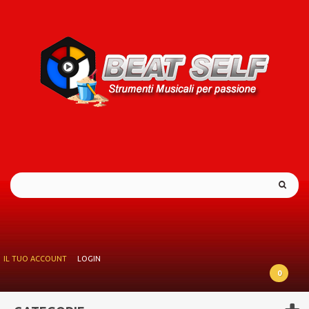
IL TUO ACCOUNT
LOGIN
0