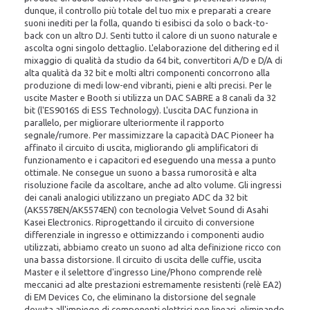
dunque, il controllo più totale del tuo mix e preparati a creare
suoni inediti per la folla, quando ti esibisci da solo o back-to-
back con un altro DJ. Senti tutto il calore di un suono naturale e
ascolta ogni singolo dettaglio. L'elaborazione del dithering ed il
mixaggio di qualità da studio da 64 bit, convertitori A/D e D/A di
alta qualità da 32 bit e molti altri componenti concorrono alla
produzione di medi low-end vibranti, pieni e alti precisi. Per le
uscite Master e Booth si utilizza un DAC SABRE a 8 canali da 32
bit (l'ES9016S di ESS Technology). L'uscita DAC funziona in
parallelo, per migliorare ulteriormente il rapporto
segnale/rumore. Per massimizzare la capacità DAC Pioneer ha
affinato il circuito di uscita, migliorando gli amplificatori di
funzionamento e i capacitori ed eseguendo una messa a punto
ottimale. Ne consegue un suono a bassa rumorosità e alta
risoluzione facile da ascoltare, anche ad alto volume. Gli ingressi
dei canali analogici utilizzano un pregiato ADC da 32 bit
(AK5578EN/AK5574EN) con tecnologia Velvet Sound di Asahi
Kasei Electronics. Riprogettando il circuito di conversione
differenziale in ingresso e ottimizzando i componenti audio
utilizzati, abbiamo creato un suono ad alta definizione ricco con
una bassa distorsione. Il circuito di uscita delle cuffie, uscita
Master e il selettore d'ingresso Line/Phono comprende relè
meccanici ad alte prestazioni estremamente resistenti (relè EA2)
di EM Devices Co, che eliminano la distorsione del segnale
dovuta all'impiego di componenti elettrici non lineari, eliminando