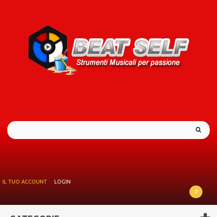
IL TUO ACCOUNT
LOGIN
0