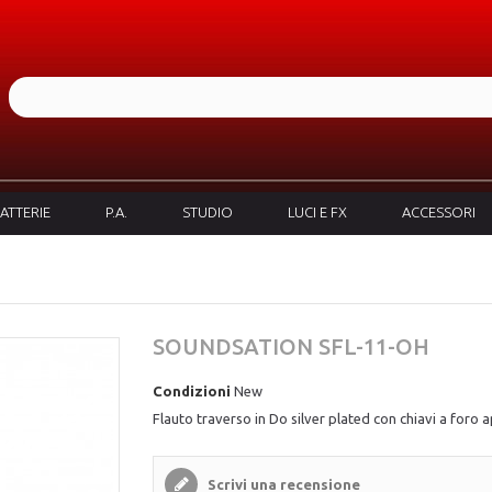
ATTERIE
P.A.
STUDIO
LUCI E FX
ACCESSORI
SOUNDSATION SFL-11-OH
Condizioni
New
Flauto traverso in Do silver plated con chiavi a foro 
Scrivi una recensione