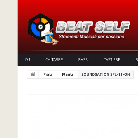
DJ
CHITARRE
BASSI
TASTIERE
B
Fiati
Flauti
SOUNDSATION SFL-11-OH