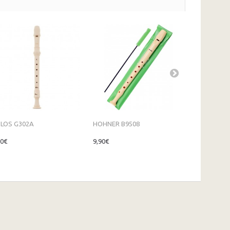
LOS G302A
HOHNER B9508
ANGEL AWR
00€
9,90€
48,00€