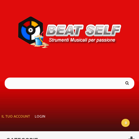
IL TUO ACCOUNT
LOGIN
0