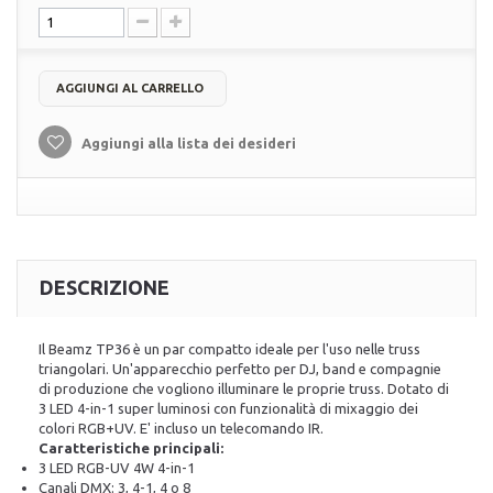
AGGIUNGI AL CARRELLO
Aggiungi alla lista dei desideri
DESCRIZIONE
Il Beamz TP36 è un par compatto ideale per l'uso nelle truss
triangolari. Un'apparecchio perfetto per DJ, band e compagnie
di produzione che vogliono illuminare le proprie truss. Dotato di
3 LED 4-in-1 super luminosi con funzionalità di mixaggio dei
colori RGB+UV. E' incluso un telecomando IR.
Caratteristiche principali:
3 LED RGB-UV 4W 4-in-1
Canali DMX: 3, 4-1, 4 o 8