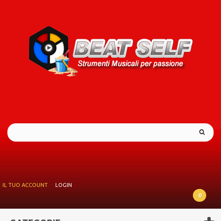
IL TUO ACCOUNT
LOGIN
0