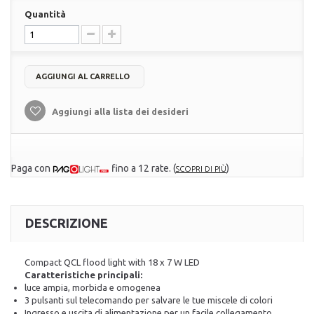
Quantità
AGGIUNGI AL CARRELLO
Aggiungi alla lista dei desideri
Paga con
fino a 12 rate.
(
)
SCOPRI DI PIÙ
DESCRIZIONE
Compact QCL flood light with 18 x 7 W LED
Caratteristiche principali:
luce ampia, morbida e omogenea
3 pulsanti sul telecomando per salvare le tue miscele di colori
Ingresso e uscita di alimentazione per un facile collegamento