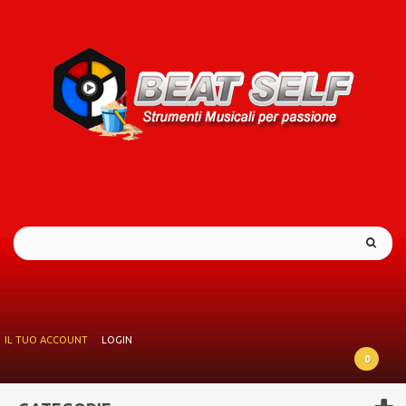
IL TUO ACCOUNT
LOGIN
0