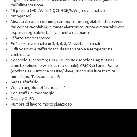
dell'alimentazione
18 potenti LED 7W 4in1 QCL RGB/WW (mix cromatico
omogeneo)
Miscela di colori continua; cambio colore regolabile; dissolvenza
del colore regolabile; dimmer elettronico; curve dimmerabili con
risposta regolabile; bilanciamento del bianco
Effetto stroboscopico
Può essere azionato in 3; 4; 6; 8; Modalità 11 canali
Il dispositivo è raffreddato da una ventola a temperatura
controllata
Controllo autonomo; DMX; QuickDMX (opzionale); W-DMX
tramite soluzione wireless (opzionale); CRMX di LumenRadio
(opzionale); Funzione Master/Slave; suono alla luce tramite
microfono; Telecomando IR
Senza sfarfallio
Con un angolo del fascio di 11°
Con staffa di montaggio
Display OLED
Rumore di lavoro molto silenzioso