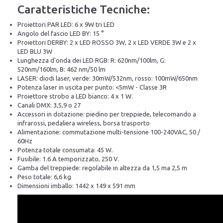
Caratteristiche Tecniche:
Proiettori PAR LED: 6 x 9W tri LED
Angolo del fascio LED BY: 15 °
Proiettori DERBY: 2 x LED ROSSO 3W, 2 x LED VERDE 3W e 2 x
LED BLU 3W
Lunghezza d'onda dei LED RGB: R: 620nm/100lm, G:
520nm/160lm, B: 462 nm/50 lm
LASER: diodi laser, verde: 30mW/532nm, rosso: 100mW/650nm
Potenza laser in uscita per punto: <5mW - Classe 3R
Proiettore strobo a LED bianco: 4 x 1 W.
Canali DMX: 3,5,9 o 27
Accessori in dotazione: piedino per treppiede, telecomando a
infrarossi, pedaliera wireless, borsa trasporto
Alimentazione: commutazione multi-tensione 100-240VAC, 50 /
60Hz
Potenza totale consumata: 45 W.
Fusibile: 1.6 A temporizzato, 250 V.
Gamba del treppiede: regolabile in altezza da 1,5 ma 2,5 m
Peso totale: 6,6 kg
Dimensioni imballo: 1442 x 149 x 591 mm