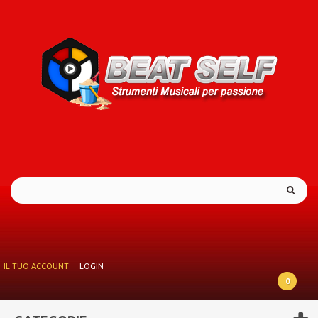
IL TUO ACCOUNT
LOGIN
0