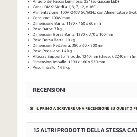
Angolo del Fascio Luminoso: 25° (su ciascun LED)
Canali DMX: Modi a 1, 3, 7, 12, e 16CH
Alimentazione: 100V-240V 50/60Hz con Alimentatore Swit
Consumo: 100W max.
Dimensione Barra: 1170 x 160 x 60 mm
Peso Barra: 7 kg
Dimensioni Borsa Barra: 1270 x 370 x 100 mm
Peso Borsa Barra: 10 kg
Dimensioni Pedaliera: 380 x 60 x 200 mm
Peso Pedaliera: 1.4 kg
Altezza Supporto Tripode: 1240 mm (chiuso), 2240 mm (m
Dimensioni Imballo: 1290 x 160 x 530 mm
Peso Imballo: 14.5 kg
RECENSIONI
SII IL PRIMO A SCRIVERE UNA RECENSIONE SU QUESTO 
15 ALTRI PRODOTTI DELLA STESSA CA