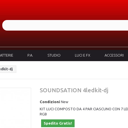
ATTERIE
P.A.
STUDIO
LUCI E FX
ACCESSORI
dkit-dj
SOUNDSATION 4ledkit-dj
Condizioni
New
KIT LUCI COMPOSTO DA 4 PAR CIASCUNO CON 7 L
RGB
Spedito Gratis!