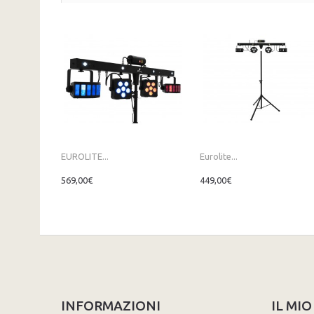
EUROLITE...
Eurolite...
569,00€
449,00€
INFORMAZIONI
IL MI