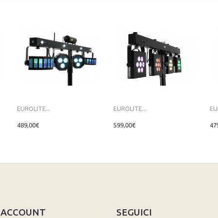
EUROLITE...
EUROLITE...
EU
489,00€
599,00€
47
O ACCOUNT
SEGUICI