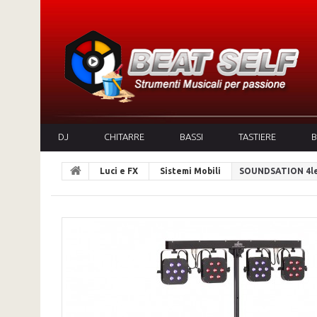
DJ
CHITARRE
BASSI
TASTIERE
B
Luci e FX
Sistemi Mobili
SOUNDSATION 4le