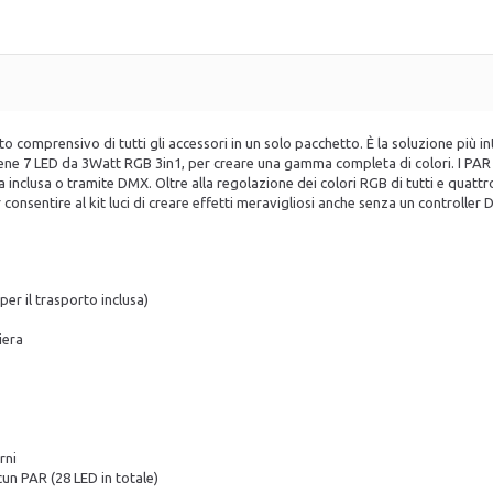
prensivo di tutti gli accessori in un solo pacchetto. È la soluzione più intell
ene 7 LED da 3Watt RGB 3in1, per creare una gamma completa di colori. I PAR 
 inclusa o tramite DMX. Oltre alla regolazione dei colori RGB di tutti e quatt
onsentire al kit luci di creare effetti meravigliosi anche senza un controller
er il trasporto inclusa)
iera
rni
un PAR (28 LED in totale)