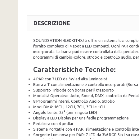
DESCRIZIONE
SOUNDSATION 4LEDKIT-DJ ti offre un sistema luci completo com
fornito completo di 4 spot a LED compatti. Ogni PAR conti
incorporata. La barra può essere controllata dalla pedaliera
programmi di cambio-colore, strobo e controllo audio, per c
Caratteristiche Tecniche:
4 PAR con 7 LED da 3W ad alta luminosità
Barra a T con alimentazione e controllo incorporati (Borsa p
Supporto Tripode con borsa per il trasporto
Modalità Operative: Auto, Sound, DMX, controllo da Pedal
8 Programmi Interni, Controllo Audio, Strobo
Modi DMX: 16CH, 12CH, 7CH, 3CH e 1CH
Angolo Lente: 25° (per singolo LED)
Display a LED Display per una facile programmazione
Pedaliera con 4 pedlai
Sistema Portatile con 4 PAR, alimentazione e controllo inte
Sorgente Luminosa per PAR: 7 LED da 3W RGB 3in1 su ciasc