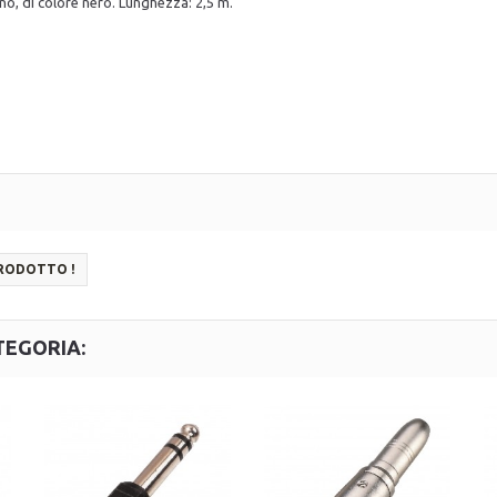
o, di colore nero. Lunghezza: 2,5 m.
PRODOTTO !
TEGORIA: