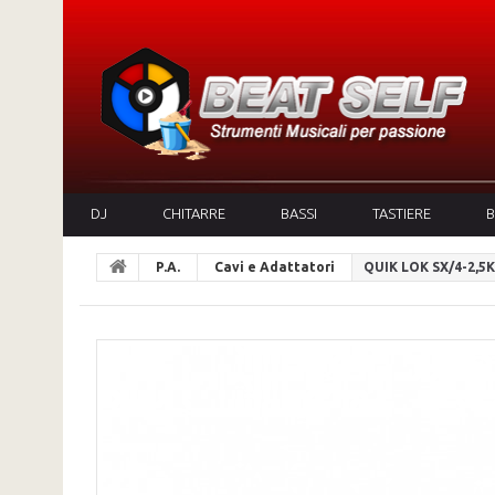
DJ
CHITARRE
BASSI
TASTIERE
B
P.A.
Cavi e Adattatori
QUIK LOK SX/4-2,5K