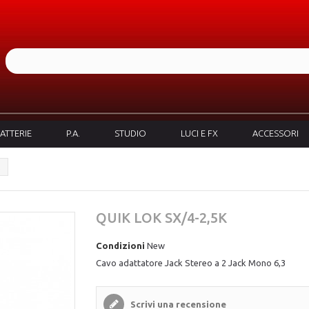
ATTERIE
P.A.
STUDIO
LUCI E FX
ACCESSORI
QUIK LOK SX/4-2,5K
Condizioni
New
Cavo adattatore Jack Stereo a 2 Jack Mono 6,3
Scrivi una recensione