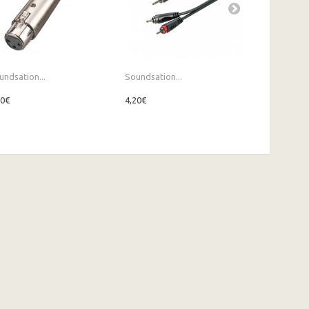
undsation...
Soundsation...
Soundsation
50€
4,20€
5,50€