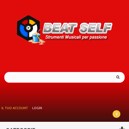
IL TUO ACCOUNT
LOGIN
0