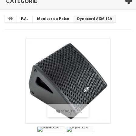
CATEGORIE
P.A.
Monitor da Palco
Dynacord AXM 12A
Ingrandire