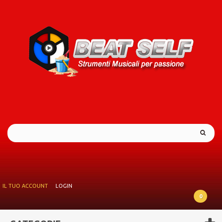
IL TUO ACCOUNT
LOGIN
0