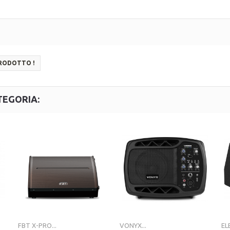
PRODOTTO !
TEGORIA:
FBT X-PRO...
VONYX...
EL