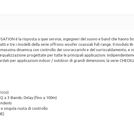
ATION è la risposta a quei service, ingegneri del suono e band che hanno biso
Tutti e tre i modelli della serie offrono woofer coassiali full-range. Il modul
a massima dinamica con controllo dei sovraccarichi e del surriscaldamento, e of
 di equalizzazione progettate per tutte le principali applicazioni. Indipendent
tardati per applicazioni indoor / outdoor di grandi dimensioni, la serie CHECKLI
icco)
EQ a 3-Bande, Delay (fino a 100m)
endenti
D e singola ruota di controllo
NE)