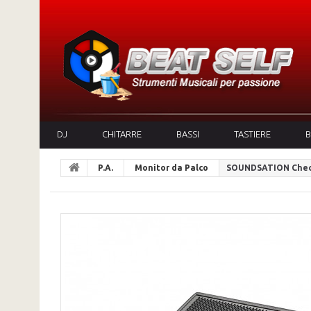
DJ
CHITARRE
BASSI
TASTIERE
B
P.A.
Monitor da Palco
SOUNDSATION Chec