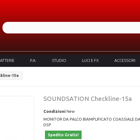
ATTERIE
P.A.
STUDIO
LUCI E FX
ACCESSORI
kline-15a
SOUNDSATION Checkline-15a
Condizioni
New
MONITOR DA PALCO BIAMPLIFICATO COASSIALE DA
DSP
Spedito Gratis!