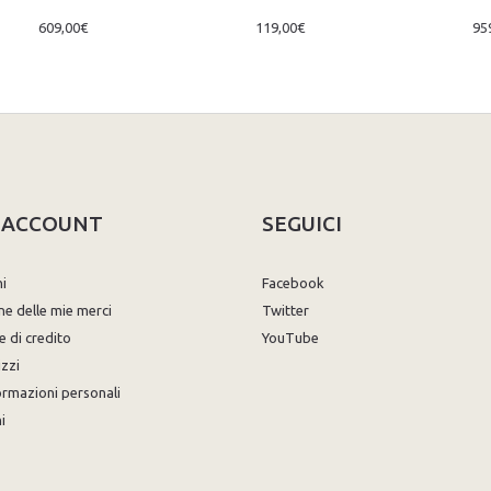
609,00€
119,00€
95
O ACCOUNT
SEGUICI
ni
Facebook
ne delle mie merci
Twitter
e di credito
YouTube
izzi
ormazioni personali
i