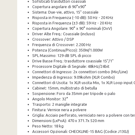
Sofisticati trasduttori coassiali
Copertura angolare di 90°x90°
Sistema: Due-vie, attivo, 15" coassiale
Risposta in Frequenza (-10 dB): 50 Hz - 20 KHz
Risposta in Frequenza (±3 dB): 59 Hz - 20 KHz
Copertura Angolare: 90° x 90° nominali (OxV)
Driver Alte Freq.: Coassiale (incluso)
Crossover: Attivo / DSP
Frequenza di Crossover: 2.200 Hz
Potenza (Continua/Picco): 350W/1.000W
SPL Massimo: 129 dB SPL di picco
Drive Basse Freq.: trasduttore coassiale 15"/1"
Processore Digitale di Segnale: 48kHz/24bit
Connettori di Ingresso: 2x connettori combo (Mic/Line)
Impedenza di Ingresso: 9.09kohm (XLR Combo)
Connettori di Uscita: 1x XLR uscita Mix, 1x XLR Loop input 
Cabinet: 15mm, multistrato di betulla
Sospensione: Foro da 35mm per tripode o palo
Angolo Monitor: 32°
Trasporto: 2 maniglie integrate
Finitura: Vernice nera a polvere
Griglia: Acciaio perforato, verniciato nero a polvere con 
Dimensioni (LxPxA): 470 x 371.7x 520 mm
Peso Netto: 18 kg
Accessori Opzionali: CHECKLINE-15 BAG (Codice J130J)