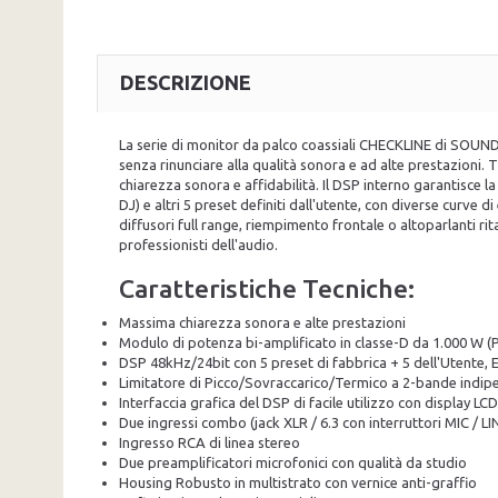
DESCRIZIONE
La serie di monitor da palco coassiali CHECKLINE di SOUNDS
senza rinunciare alla qualità sonora e ad alte prestazioni. 
chiarezza sonora e affidabilità. Il DSP interno garantisce l
DJ) e altri 5 preset definiti dall'utente, con diverse curve
diffusori full range, riempimento frontale o altoparlanti ri
professionisti dell'audio.
Caratteristiche Tecniche:
Massima chiarezza sonora e alte prestazioni
Modulo di potenza bi-amplificato in classe-D da 1.000 W (P
DSP 48kHz/24bit con 5 preset di fabbrica + 5 dell'Utente, 
Limitatore di Picco/Sovraccarico/Termico a 2-bande indip
Interfaccia grafica del DSP di facile utilizzo con display LC
Due ingressi combo (jack XLR / 6.3 con interruttori MIC / LI
Ingresso RCA di linea stereo
Due preamplificatori microfonici con qualità da studio
Housing Robusto in multistrato con vernice anti-graffio