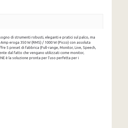
gno di strumenti robusti, eleganti e pratici sul palco, ma
o Bi-Amp eroga 350 W (RMS) / 1000 W (Picco) con assoluta
fre 5 preset di fabbrica (Full-range, Monitor, Live, Speech,
emente dal fatto che vengano utilizzati come monitor,
NE è la soluzione pronta per l'uso perfetta per i