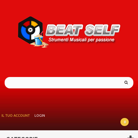
IL TUO ACCOUNT
LOGIN
0